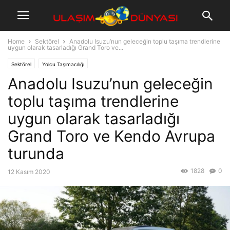
Home
Sektörel
Anadolu Isuzu’nun geleceğin toplu taşıma trendlerine
uygun olarak tasarladığı Grand Toro ve...
Sektörel
Yolcu Taşımacılığı
Anadolu Isuzu’nun geleceğin
toplu taşıma trendlerine
uygun olarak tasarladığı
Grand Toro ve Kendo Avrupa
turunda
1828
0
12 Kasım 2020