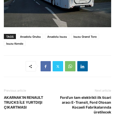
TAGS
Anadolu Grubu
Anadolu Isuzu
Isuzu Grand Toro
Isuzu Kendo
Previous article
Next article
AKARNAK’IN RENAULT
Ford’un tam elektrikli ilk ticari
TRUCKS İLE YURTDIŞI
aracı E-Transit, Ford Otosan
ÇIKARTMASI
Kocaeli Fabrikalarında
üretilecek