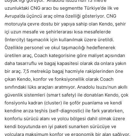
büyük ilgi görüyor. Anadolu Isuzu’nun 13 metre
uzunluktaki CNG aracı bu segmentte Türkiye’de ilk ve
Avrupa’da üçüncü araç olma özelliği gösteriyor. CNG
motoruyla çevre dostu bir yapıya sahip olan Kendo, şehir
içi uzun mesafe ve şehirlerarası kısa mesafelerde
(Intercity) taşımacılık için kullanılmak üzere üretildi.
Özellikle personel ve okul taşımacılığı hedeflenerek
üretilen araç, Coach kategorisine göre maliyet açısından
daha tasarruflu ve bagaj kapasitesi olarak da onlara yakın
bir araç. 7,5 metreküp bagaj hacmiyle rakiplerinden öne
çıkan Kendo, konfor ve fonksiyonellik olarak Coach
sınıfındaki lüks araçları aratmıyor. Anadolu Isuzu’nun akıllı
güvenlik sistemleri (smart safety) ile donatılan Kendo, çok
fonsiyonlu kadran (cluster) ile şoför puanlama ve kendi
kendine arıza teşhis (self-diagnostic) ile fark yaratırken,
konforlu sürücü alanı ve yolcu bölgesi dahil olmak üzere
kendi boyutunda en iyi paketi sunarken sürücüye ve
yolculara maksimum konfor ve ergonomik bir alan sağlıyor.