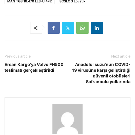
MAN TGS 18.470 LLS-U 4x2
SCSLOG Lojistik
Previous article
Next article
Ersan Kargo’ya Volvo FH500
Anadolu Isuzu’nun COVID-
teslimatı gerçekleştirildi
19 virüsüne karşı geliştirdiği
güvenli otobüsleri
Safranbolu yollarında