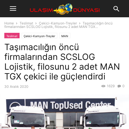
Home
Teslimat
Çekici-Kamyon-Treyler
Taşımacılığın öncü
firmalarından SCSLOG Lojistik, filosunu 2 adet MAN TGX...
Teslimat
Çekici-Kamyon-Treyler
MAN
Taşımacılığın öncü
firmalarından SCSLOG
Lojistik, filosunu 2 adet MAN
TGX çekici ile güçlendirdi
1629
0
30 Aralık 2020