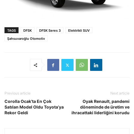
TAGS
DFSK
DFSK Seres 3
Elektrikli SUV
Şahsuvaroğlu Otomotiv
Previous article
Next article
Corolla Ocak’ta En Çok
Oyak Renault, pandemi
Satılan Model Oldu Toyota’ya
döneminde de üretim ve
Rekor Geldi
ihracattaki liderliğini korudu