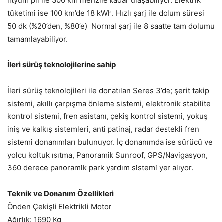
lityum pil ile 300 km menzile kadar ulaşabiliyor. Elektrik
tüketimi ise 100 km’de 18 kWh. Hızlı şarj ile dolum süresi
50 dk (%20’den, %80’e) Normal şarj ile 8 saatte tam dolumu
tamamlayabiliyor.
İleri sürüş teknolojilerine sahip
İleri sürüş teknolojileri ile donatılan Seres 3’de; şerit takip
sistemi, akıllı çarpışma önleme sistemi, elektronik stabilite
kontrol sistemi, fren asistanı, çekiş kontrol sistemi, yokuş
iniş ve kalkış sistemleri, anti patinaj, radar destekli fren
sistemi donanımları bulunuyor. İç donanımda ise sürücü ve
yolcu koltuk ısıtma, Panoramik Sunroof, GPS/Navigasyon,
360 derece panoramik park yardım sistemi yer alıyor.
Teknik ve Donanım Özellikleri
Önden Çekişli Elektrikli Motor
Ağırlık: 1690 Kg