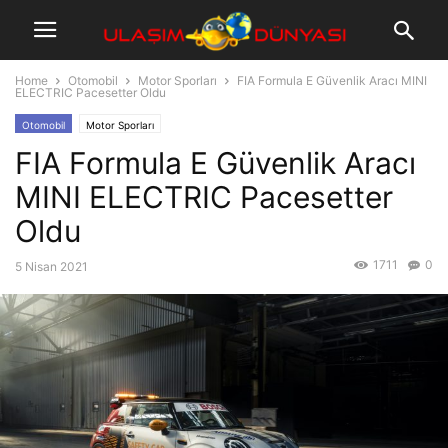
Home
Otomobil
Motor Sporları
FIA Formula E Güvenlik Aracı MINI
ELECTRIC Pacesetter Oldu
Otomobil
Motor Sporları
FIA Formula E Güvenlik Aracı
MINI ELECTRIC Pacesetter
Oldu
1711
0
5 Nisan 2021