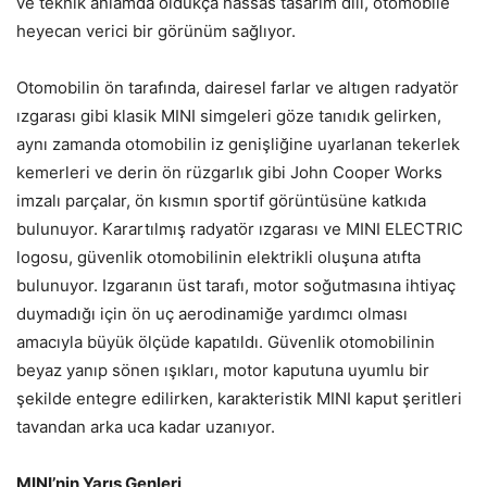
ve teknik anlamda oldukça hassas tasarım dili, otomobile
heyecan verici bir görünüm sağlıyor.
Otomobilin ön tarafında, dairesel farlar ve altıgen radyatör
ızgarası gibi klasik MINI simgeleri göze tanıdık gelirken,
aynı zamanda otomobilin iz genişliğine uyarlanan tekerlek
kemerleri ve derin ön rüzgarlık gibi John Cooper Works
imzalı parçalar, ön kısmın sportif görüntüsüne katkıda
bulunuyor. Karartılmış radyatör ızgarası ve MINI ELECTRIC
logosu, güvenlik otomobilinin elektrikli oluşuna atıfta
bulunuyor. Izgaranın üst tarafı, motor soğutmasına ihtiyaç
duymadığı için ön uç aerodinamiğe yardımcı olması
amacıyla büyük ölçüde kapatıldı. Güvenlik otomobilinin
beyaz yanıp sönen ışıkları, motor kaputuna uyumlu bir
şekilde entegre edilirken, karakteristik MINI kaput şeritleri
tavandan arka uca kadar uzanıyor.
MINI’nin Yarış Genleri