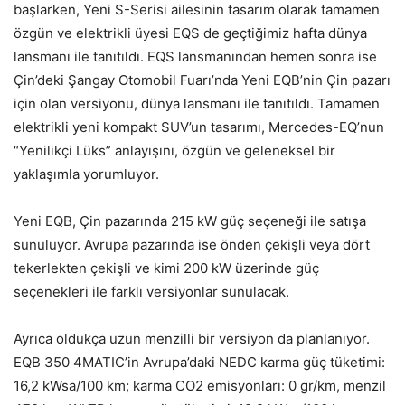
başlarken, Yeni S-Serisi ailesinin tasarım olarak tamamen
özgün ve elektrikli üyesi EQS de geçtiğimiz hafta dünya
lansmanı ile tanıtıldı. EQS lansmanından hemen sonra ise
Çin’deki Şangay Otomobil Fuarı’nda Yeni EQB’nin Çin pazarı
için olan versiyonu, dünya lansmanı ile tanıtıldı. Tamamen
elektrikli yeni kompakt SUV’un tasarımı, Mercedes-EQ’nun
“Yenilikçi Lüks” anlayışını, özgün ve geleneksel bir
yaklaşımla yorumluyor.
Yeni EQB, Çin pazarında 215 kW güç seçeneği ile satışa
sunuluyor. Avrupa pazarında ise önden çekişli veya dört
tekerlekten çekişli ve kimi 200 kW üzerinde güç
seçenekleri ile farklı versiyonlar sunulacak.
Ayrıca oldukça uzun menzilli bir versiyon da planlanıyor.
EQB 350 4MATIC’in Avrupa’daki NEDC karma güç tüketimi:
16,2 kWsa/100 km; karma CO2 emisyonları: 0 gr/km, menzil