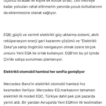
Üçüncü sıradaki iki kişilik ek koltuk sırası, 1,65 metreye
kadar yolcuları rahat ettirmenin yanında çocuk koltuklarının
da eklenmesine olanak sağlıyor.
EQB; güçlü ve verimli elektrikli güç-aktarma sistemi, akıllı
reküperasyon enerji geri kazanımı çözümü ve “Elektrikli
Zeka”ya sahip öngörülü navigasyon olmak üzere birçok
unsuru Yeni EQA ile ortak kullanıyor. EQB’nin bu yıl içinde
Çin’de satışa sunulması planlanıyor.
Elektrikli otomobil hamlesi her sınıfta genişliyor
Mercedes-Benz’in elektrikli otomobil hamlesi hız
kesmeden ilerliyor. Mercedes-EQ markasının tamamen
elektrikli ilk modeli EQC, Türkiye dahil pek çok pazarda
yerini aldı. Bir yandan Avrupa’da Yeni EQA’nın ilk teslimatları