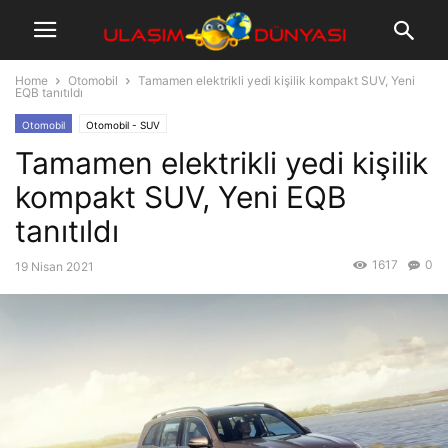
Home
Otomobil
Tamamen elektrikli yedi kişilik kompakt SUV, Yeni
EQB tanıtıldı
Otomobil
Otomobil - SUV
Tamamen elektrikli yedi kişilik
kompakt SUV, Yeni EQB
tanıtıldı
1617
0
19 Nisan 2021