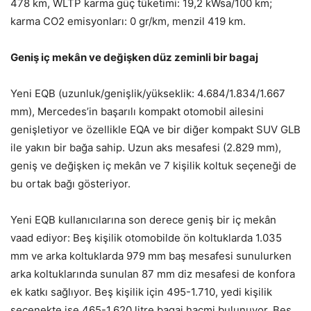
478 km, WLTP karma güç tüketimi: 19,2 kWsa/100 km;
karma CO2 emisyonları: 0 gr/km, menzil 419 km.
Geniş iç mekân ve değişken düz zeminli bir bagaj
Yeni EQB (uzunluk/genişlik/yükseklik: 4.684/1.834/1.667
mm), Mercedes’in başarılı kompakt otomobil ailesini
genişletiyor ve özellikle EQA ve bir diğer kompakt SUV GLB
ile yakın bir bağa sahip. Uzun aks mesafesi (2.829 mm),
geniş ve değişken iç mekân ve 7 kişilik koltuk seçeneği de
bu ortak bağı gösteriyor.
Yeni EQB kullanıcılarına son derece geniş bir iç mekân
vaad ediyor: Beş kişilik otomobilde ön koltuklarda 1.035
mm ve arka koltuklarda 979 mm baş mesafesi sunulurken
arka koltuklarında sunulan 87 mm diz mesafesi de konfora
ek katkı sağlıyor. Beş kişilik için 495-1.710, yedi kişilik
seçenekte ise 465-1.620 litre bagaj hacmi bulunuyor. Beş