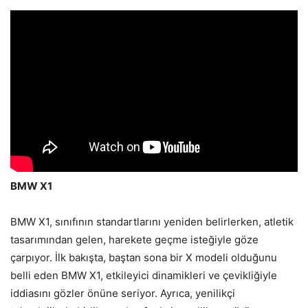
BMW X1
BMW X1, sınıfının standartlarını yeniden belirlerken, atletik
tasarımından gelen, harekete geçme isteğiyle göze
çarpıyor. İlk bakışta, baştan sona bir X modeli olduğunu
belli eden BMW X1, etkileyici dinamikleri ve çevikliğiyle
iddiasını gözler önüne seriyor. Ayrıca, yenilikçi