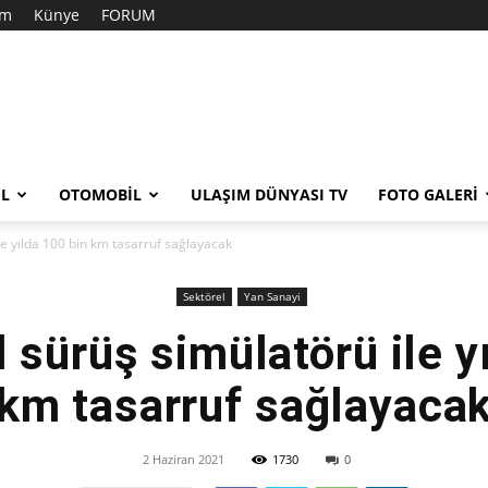
im
Künye
FORUM
EL
OTOMOBIL
ULAŞIM DÜNYASI TV
FOTO GALERI
le yılda 100 bin km tasarruf sağlayacak
Sektörel
Yan Sanayi
 sürüş simülatörü ile y
km tasarruf sağlayaca
2 Haziran 2021
1730
0