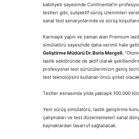
kabiliyeti sayesinde Continental’in profesyone
testleri gibi, subjektif sürüş izlenimleri vereb
sanal test senaryolarında ve sürüş koşulla
Karmaşık yapılı ve zaman alan Premium lastik
simülatörü sayesinde daha verimli hale geti
Geliştirme Müdürü Dr. Boris Mergell
, “Otom
lastik sektöründe de aktif olarak şekillendir
profesyonel test sürücülerimizin geniş tecrüb
test teknolojisini kullanan öncü şirket olacak
Testler esnasında yılda yaklaşık 100.000 kil
Yeni sürüş simülatörü, lastik geliştirme kon
çalışmaları ve test düzenlemeleri sanal dün
kaynaklardan tasarruf sağlanacak.