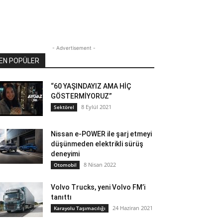
- Advertisement -
EN POPÜLER
“60 YAŞINDAYIZ AMA HİÇ
GÖSTERMİYORUZ”
8 Eylül 2021
Sektörel
Nissan e-POWER ile şarj etmeyi
düşünmeden elektrikli sürüş
deneyimi
8 Nisan 2022
Otomobil
Volvo Trucks, yeni Volvo FM’i
tanıttı
24 Haziran 2021
Karayolu Taşımacılığı