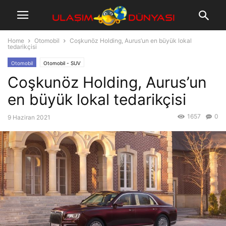
Home
Otomobil
Coşkunöz Holding, Aurus’un en büyük lokal
tedarikçisi
Otomobil
Otomobil - SUV
Coşkunöz Holding, Aurus’un
en büyük lokal tedarikçisi
1657
0
9 Haziran 2021