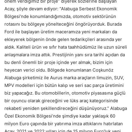
önem verdiğimiz bir proje” diyerek sözlerine başlayan
Acay, şöyle devam ediyor: “Alabuga Serbest Ekonomik
Bölgesi’nde konumlandığımızda, otomotiv sektörünün
rotasını bu bölgeye yönelteceğini öngörüyorduk. Burada
Ford ile başlayan üretim maceramıza yeni markaları da
ekleyerek bölgenin önde gelen tedarikçileri arasında yer
aldık. Kaliteli ürün ve sıfır hata taahhüdümüz ile uzun süreli
anlaşmalara imza attık. Prestijinin yanı sıra tarihi açıdan da
bu denli önemli bir proje içinde yer almak, bizim için
heyecan verici oldu. Bölgede konumlanan Coşkunöz
Alabuga şirketimiz ile Aurus marka araçların limuzin, SUV,
MPV modelleri için bütün kalıp ve seri sac parça üretimini
biz yapacağız. Bu otomobillerin, otomotiv piyasasına güçlü
bir oyuncu olarak gireceğini ve lüks araç kategorisinde
rekabeti yeniden şekillendireceğini düşünüyoruz.” Alabuga
Özel Ekonomik Bölgesi’nde şimdiye kadar yaklaşık 60
milyon Euro çapında bir yatırıma imza attıklarını hatırlatan
Acay, 2021 ve 2022 yılları için de 15 milyon Euro’luk yeni