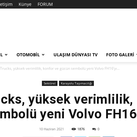
letişim
Künye
FORUM
EL
OTOMOBIL
ULAŞIM DÜNYASI TV
FOTO GALERI
Trucks, yüksek verimlilik, konfor ve gücün sembolü yeni Volvo FH16’yı...
Sektörel
Karayolu Taşımacılığı
cks, yüksek verimlilik,
mbolü yeni Volvo FH16’y
10 Haziran 2021
1876
0