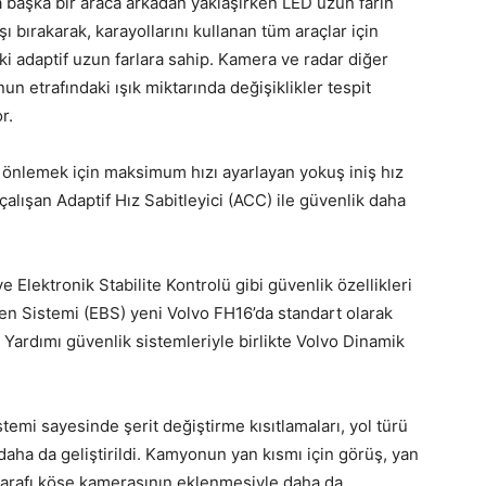
a başka bir araca arkadan yaklaşırken LED uzun farın
ı bırakarak, karayollarını kullanan tüm araçlar için
deki adaptif uzun farlara sahip. Kamera ve radar diğer
n etrafındaki ışık miktarında değişiklikler tespit
r.
önlemek için maksimum hızı ayarlayan yokuş iniş hız
 çalışan Adaptif Hız Sabitleyici (ACC) ile güvenlik daha
 Elektronik Stabilite Kontrolü gibi güvenlik özellikleri
Fren Sistemi (EBS) yeni Volvo FH16’da standart olarak
 Yardımı güvenlik sistemleriyle birlikte Volvo Dinamik
stemi sayesinde şerit değiştirme kısıtlamaları, yol türü
i daha da geliştirildi. Kamyonun yan kısmı için görüş, yan
tarafı köşe kamerasının eklenmesiyle daha da