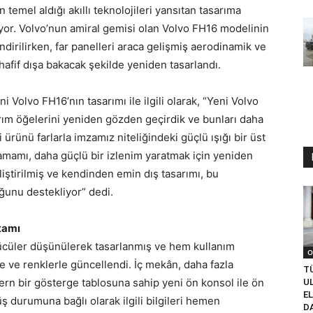
 temel aldığı akıllı teknolojileri yansıtan tasarıma
kıyor. Volvo’nun amiral gemisi olan Volvo FH16 modelinin
endirilirken, far panelleri araca gelişmiş aerodinamik ve
afif dışa bakacak şekilde yeniden tasarlandı.
i Volvo FH16’nın tasarımı ile ilgili olarak, “Yeni Volvo
arım öğelerini yeniden gözden geçirdik ve bunları daha
 ürünü farlarla imzamız niteliğindeki güçlü ışığı bir üst
amamı, daha güçlü bir izlenim yaratmak için yeniden
liştirilmiş ve kendinden emin dış tasarımı, bu
unu destekliyor” dedi.
tamı
rücüler düşünülerek tasarlanmış ve hem kullanım
O
e ve renklerle güncellendi. İç mekân, daha fazla
TÜ
rn bir gösterge tablosuna sahip yeni ön konsol ile ön
UL
EL
 durumuna bağlı olarak ilgili bilgileri hemen
D