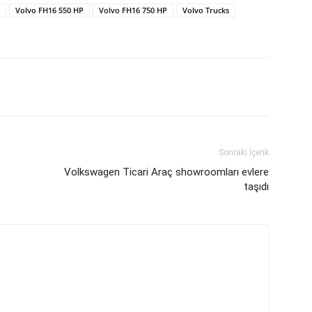
Volvo FH16 550 HP
Volvo FH16 750 HP
Volvo Trucks
Sonraki İçerik
Volkswagen Ticari Araç showroomları evlere
taşıdı