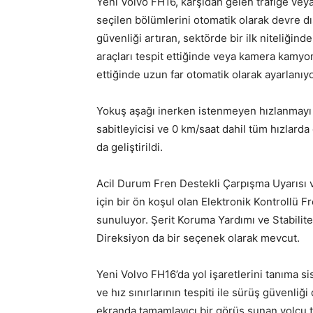
Yeni Volvo FH16, karşıdan gelen trafiğe vey
seçilen bölümlerini otomatik olarak devre dış
güvenliği artıran, sektörde bir ilk niteliğin
araçları tespit ettiğinde veya kamera kamyonu
ettiğinde uzun far otomatik olarak ayarlanıyo
Yokuş aşağı inerken istenmeyen hızlanmayı 
sabitleyicisi ve 0 km/saat dahil tüm hızlarda
da geliştirildi.
Acil Durum Fren Destekli Çarpışma Uyarısı ve
için bir ön koşul olan Elektronik Kontrollü 
sunuluyor. Şerit Koruma Yardımı ve Stabilite
Direksiyon da bir seçenek olarak mevcut.
Yeni Volvo FH16’da yol işaretlerini tanıma si
ve hız sınırlarının tespiti ile sürüş güvenliğ
ekranda tamamlayıcı bir görüş sunan yolcu 