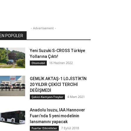
- Advertisement -
EN POPÜLER
Yeni Suzuki S-CROSS Türkiye
Yollarına Çıktı!
16 Haziran 2022
Otomobil
GEMLİK AKTAŞ-1 LOJİSTİK’İN
20 YILDIR ÇEKİCİ TERCİHİ
DEĞİŞMEDİ
4 Mart 2021
Çekici-Kamyon-Treyler
Anadolu Isuzu, IAA Hannover
Fuarı’nda 5 yeni modelinin
lansmanını yapacak
7 Eylül 2018
Fuarlar Etkinlikler