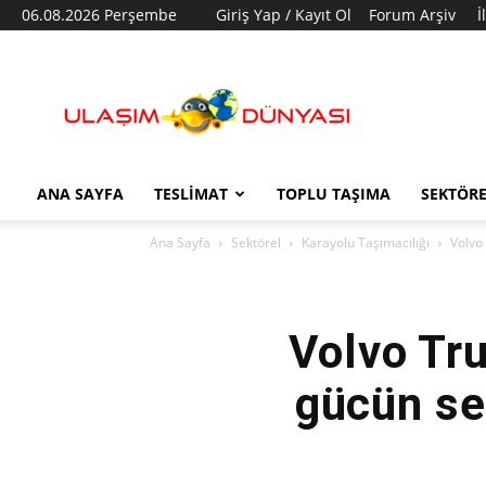
06.08.2026 Perşembe
Giriş Yap / Kayıt Ol
Forum Arşiv
İ
Ulaşım
Dünyası
ANA SAYFA
TESLIMAT
TOPLU TAŞIMA
SEKTÖR
Ana Sayfa
Sektörel
Karayolu Taşımacılığı
Volvo 
Volvo Tru
gücün se