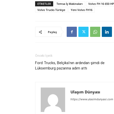
ETIKETLER
Temsa İş Makinaları
Volvo FH 16 650 HP
Volvo Trucks Türkiye
Yeni Volvo FH16
Paylaş
Önceki İçerik
Ford Trucks, Belçika’nın ardından şimdi de
Lüksemburg pazarına adım attı
Ulaşım Dünyası
https://www.ulasimdunyasi.com