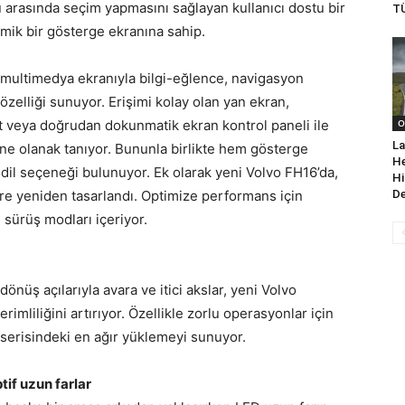
 arasında seçim yapmasını sağlayan kullanıcı dostu bir
T
mik bir gösterge ekranına sahip.
n multimedya ekranıyla bilgi-eğlence, navigasyon
özelliği sunuyor. Erişimi kolay olan yan ekran,
t veya doğrudan dokunmatik ekran kontrol paneli ile
O
La
ne olanak tanıyor. Bununla birlikte hem gösterge
He
il seçeneği bulunuyor. Ek olarak yeni Volvo FH16’da,
Hi
 göre yeniden tasarlandı. Optimize performans için
De
 sürüş modları içeriyor.
önüş açılarıyla avara ve itici akslar, yeni Volvo
mliliğini artırıyor. Özellikle zorlu operasyonlar için
 serisindeki en ağır yüklemeyi sunuyor.
tif uzun farlar