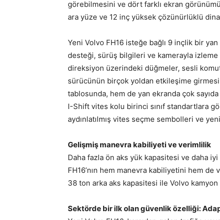
görebilmesini ve dört farklı ekran görünümü
ara yüze ve 12 inç yüksek çözünürlüklü dina
Yeni Volvo FH16 isteğe bağlı 9 inçlik bir ya
desteği, sürüş bilgileri ve kamerayla izleme 
direksiyon üzerindeki düğmeler, sesli komu
sürücünün birçok yoldan etkileşime girmesi
tablosunda, hem de yan ekranda çok sayıda d
I-Shift vites kolu birinci sınıf standartlara
aydınlatılmış vites seçme sembolleri ve yeni
Gelişmiş manevra kabiliyeti ve verimlilik
Daha fazla ön aks yük kapasitesi ve daha iyi d
FH16’nın hem manevra kabiliyetini hem de veri
38 ton arka aks kapasitesi ile Volvo kamyon
Sektörde bir ilk olan güvenlik özelliği: Adap