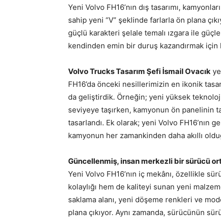
Yeni Volvo FH16’nın dış tasarımı, kamyonların
sahip yeni “V” şeklinde farlarla ön plana çı
güçlü karakteri şelale temalı ızgara ile güçl
kendinden emin bir duruş kazandırmak için h
Volvo Trucks Tasarım Şefi İsmail Ovacık
yen
FH16’da önceki nesillerimizin en ikonik tas
da geliştirdik. Örneğin; yeni yüksek teknoloji
seviyeye taşırken, kamyonun ön panelinin t
tasarlandı. Ek olarak; yeni Volvo FH16’nın ge
kamyonun her zamankinden daha akıllı olduğ
Güncellenmiş, insan merkezli bir sürücü or
Yeni Volvo FH16’nın iç mekânı, özellikle sü
kolaylığı hem de kaliteyi sunan yeni malzem
saklama alanı, yeni döşeme renkleri ve mode
plana çıkıyor. Aynı zamanda, sürücünün sürüş