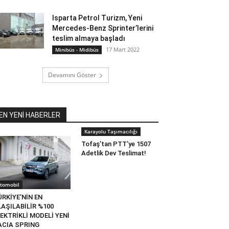
Isparta Petrol Turizm, Yeni
Mercedes-Benz Sprinter’lerini
teslim almaya başladı
17 Mart 2022
Minibüs - Midibüs
Devamını Göster
EN YENİ HABERLER
Karayolu Taşımacılığı
Tofaş’tan PTT’ye 1507
Adetlik Dev Teslimat!
tomobil
RKİYE’NİN EN
AŞILABİLİR %100
EKTRİKLİ MODELİ YENİ
ACIA SPRING