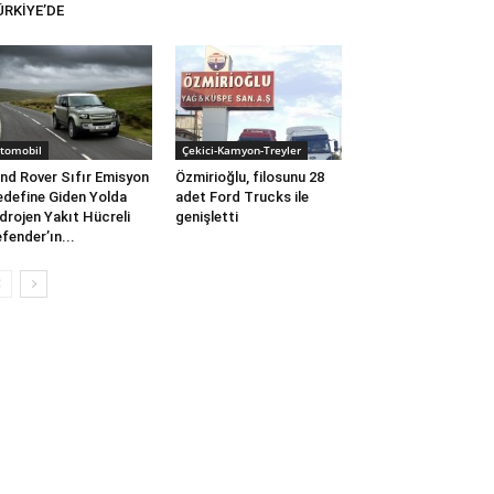
ÜRKİYE’DE
tomobil
Çekici-Kamyon-Treyler
nd Rover Sıfır Emisyon
Özmirioğlu, filosunu 28
define Giden Yolda
adet Ford Trucks ile
drojen Yakıt Hücreli
genişletti
fender’ın...