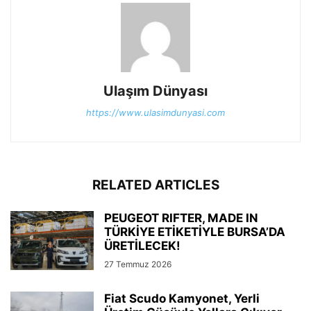
Ulaşım Dünyası
https://www.ulasimdunyasi.com
RELATED ARTICLES
PEUGEOT RIFTER, MADE IN
TÜRKİYE ETİKETİYLE BURSA’DA
ÜRETİLECEK!
27 Temmuz 2026
Fiat Scudo Kamyonet, Yerli