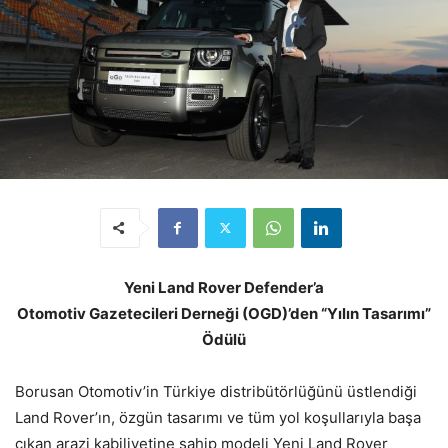
Yeni Land Rover Defender’a
Otomotiv Gazetecileri Derneği (OGD)’den “Yılın Tasarımı”
Ödülü
Borusan Otomotiv’in Türkiye distribütörlüğünü üstlendiği
Land Rover’ın, özgün tasarımı ve tüm yol koşullarıyla başa
çıkan arazi kabiliyetine sahip modeli Yeni Land Rover