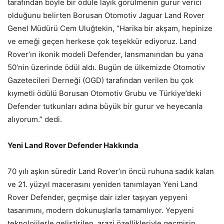
tarafından böyle bir ödüle layık görülmenin gurur verici
olduğunu belirten Borusan Otomotiv Jaguar Land Rover
Genel Müdürü Cem Uluğtekin, “Harika bir akşam, hepinize
ve emeği geçen herkese çok teşekkür ediyoruz. Land
Rover’ın ikonik modeli Defender, lansmanından bu yana
50’nin üzerinde ödül aldı. Bugün de ülkemizde Otomotiv
Gazetecileri Derneği (OGD) tarafından verilen bu çok
kıymetli ödülü Borusan Otomotiv Grubu ve Türkiye’deki
Defender tutkunları adına büyük bir gurur ve heyecanla
alıyorum.” dedi.
Yeni Land Rover Defender Hakkında
70 yılı aşkın süredir Land Rover’ın öncü ruhuna sadık kalan
ve 21. yüzyıl macerasını yeniden tanımlayan Yeni Land
Rover Defender, geçmişe dair izler taşıyan yepyeni
tasarımını, modern dokunuşlarla tamamlıyor. Yepyeni
teknolojilerle geliştirilen, arazi özellikleriyle geçmişin