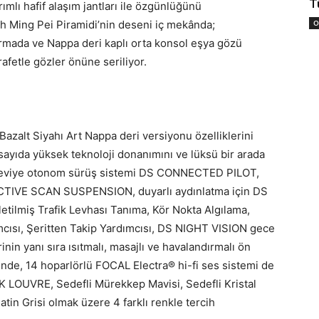
T
ımlı hafif alaşım jantları ile özgünlüğünü
h Ming Pei Piramidi’nin deseni iç mekânda;
O
armada ve Nappa deri kaplı orta konsol eşya gözü
afetle gözler önüne seriliyor.
azalt Siyahı Art Nappa deri versiyonu özelliklerini
ıda yüksek teknoloji donanımını ve lüksü bir arada
. seviye otonom sürüş sistemi DS CONNECTED PILOT,
ACTIVE SCAN SUSPENSION, duyarlı aydınlatma için DS
etilmiş Trafik Levhası Tanıma, Kör Nokta Algılama,
cısı, Şeritten Takip Yardımcısı, DS NIGHT VISION gece
nin yanı sıra ısıtmalı, masajlı ve havalandırmalı ön
ğinde, 14 hoparlörlü FOCAL Electra® hi-fi ses sistemi de
 LOUVRE, Sedefli Mürekkep Mavisi, Sedefli Kristal
atin Grisi olmak üzere 4 farklı renkle tercih