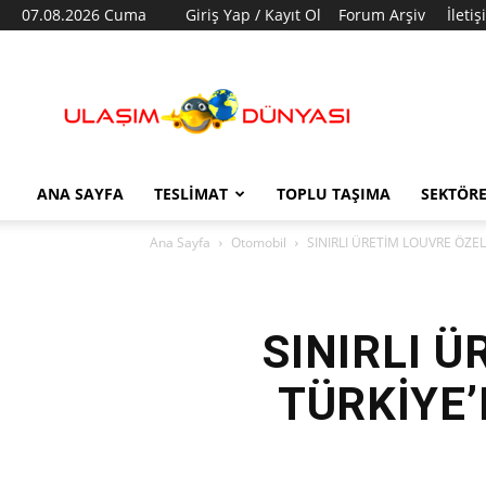
07.08.2026 Cuma
Giriş Yap / Kayıt Ol
Forum Arşiv
İleti
Ulaşım
Dünyası
ANA SAYFA
TESLIMAT
TOPLU TAŞIMA
SEKTÖR
Ana Sayfa
Otomobil
SINIRLI ÜRETİM LOUVRE ÖZE
SINIRLI 
TÜRKİYE’