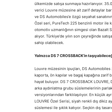
ülkemizde satışa sunmaya hazırlanıyor. 35.0
verici Louvre müzesine ait zarif detaylar 
ve DS Automobiles’e özgü seyahat sanatının b
Özel seri, PureTech 225 benzinli motor ile 
otomotiv uzmanlığının simgesi olan Bazalt Si
alıyor. Türkiye’de yılın son çeyreğinde sat
sahip olabilecek.
Yalnızca DS 7 CROSSBACK’in taşıyabileceğ
Louvre müzesinin ipuçları, DS Automobiles
kaporta, ön kapılar ve bagaj kapağına zarif b
hayat buluyor. DS 7 CROSSBACK LOUVRE, DS 
arka aydınlatma grubu süslemelerinin parla
versiyonlarından farklılaşılıyor. En küçük a
LOUVRE Özel Serisi, siyah renkli dış dikiz a
süslemesi ile şıklık katıyor. Seçkin dış t