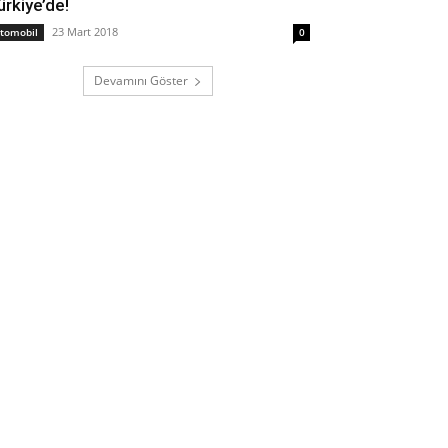
ürkiye’de!
23 Mart 2018
tomobil
0
Devamını Göster