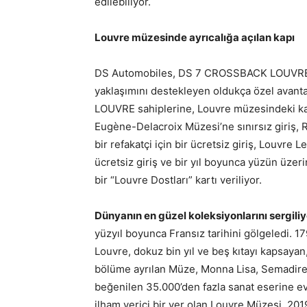
edilebiliyor.
Louvre müzesinde ayrıcalığa açılan kapı
DS Automobiles, DS 7 CROSSBACK LOUVRE Öze
yaklaşımını destekleyen oldukça özel ava
LOUVRE sahiplerine, Louvre müzesindeki kalıc
Eugène-Delacroix Müzesi’ne sınırsız giriş, 
bir refakatçi için bir ücretsiz giriş, Louvre
ücretsiz giriş ve bir yıl boyunca yüzün üzer
bir “Louvre Dostları” kartı veriliyor.
Dünyanın en güzel koleksiyonlarını sergiliy
yüzyıl boyunca Fransız tarihini gölgeledi. 1
Louvre, dokuz bin yıl ve beş kıtayı kapsayan
bölüme ayrılan Müze, Monna Lisa, Semadirek
beğenilen 35.000’den fazla sanat eserine ev s
ilham verici bir yer olan Louvre Müzesi, 201