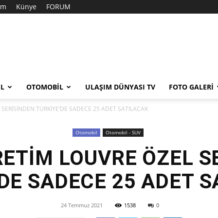
şim
Künye
FORUM
EL
OTOMOBIL
ULAŞIM DÜNYASI TV
FOTO GALERI
L SERİSİNDEN TÜRKİYE’DE SADECE 25 ADET SATILACAK
Otomobil
Otomobil - SUV
ÜRETİM LOUVRE ÖZEL S
DE SADECE 25 ADET 
24 Temmuz 2021
1538
0