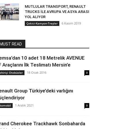
MUTLULAR TRANSPORT, RENAULT
TRUCKS İLE AVRUPA VE ASYA ARASI
YOL ALIYOR
6 Kasım 2019
Çekici-Kamyon-Treyler
MUST READ
emsa’dan 10 adet 18 Metrelik AVENUE
F Araçlarını İlk Teslimatı Mersin’e
18 Ocak 2016
ehiriçi Otobüsler
0
enault Group Türkiye’deki varlığını
üçlendiriyor
1 Aralık 2021
tomobil
0
rand Cherokee Trackhawk Sonbaharda