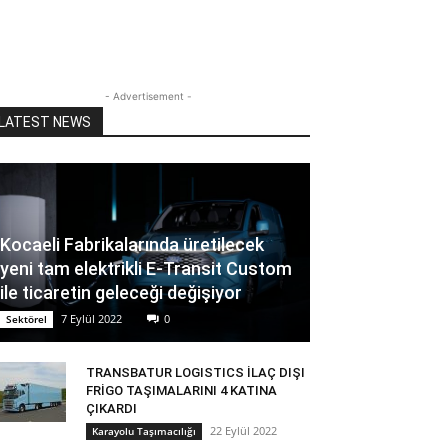
- Advertisement -
LATEST NEWS
Kocaeli Fabrikalarında üretilecek
yeni tam elektrikli E-Transit Custom
ile ticaretin geleceği değişiyor
7 Eylül 2022
0
Sektörel
TRANSBATUR LOGISTICS İLAÇ DIŞI
FRİGO TAŞIMALARINI 4 KATINA
ÇIKARDI
22 Eylül 2022
Karayolu Taşımacılığı