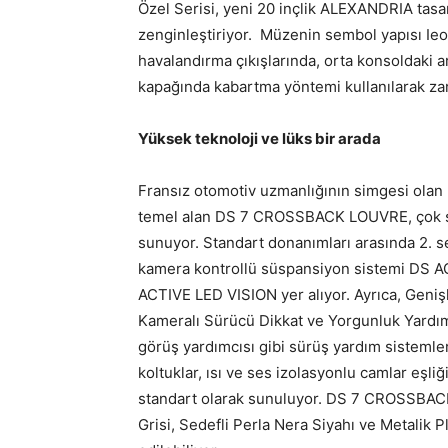
Özel Serisi, yeni 20 inçlik ALEXANDRIA tasar
zenginleştiriyor. Müzenin sembol yapısı Ieo
havalandırma çıkışlarında, orta konsoldaki 
kapağında kabartma yöntemi kullanılarak zar
Yüksek teknoloji ve lüks bir arada
Fransız otomotiv uzmanlığının simgesi olan B
temel alan DS 7 CROSSBACK LOUVRE, çok say
sunuyor. Standart donanımları arasında 2
kamera kontrollü süspansiyon sistemi DS 
ACTIVE LED VISION yer alıyor. Ayrıca, Genişl
Kameralı Sürücü Dikkat ve Yorgunluk Yardım
görüş yardımcısı gibi sürüş yardım sistemleri
koltuklar, ısı ve ses izolasyonlu camlar eşli
standart olarak sunuluyor. DS 7 CROSSBACK
Grisi, Sedefli Perla Nera Siyahı ve Metalik Pl