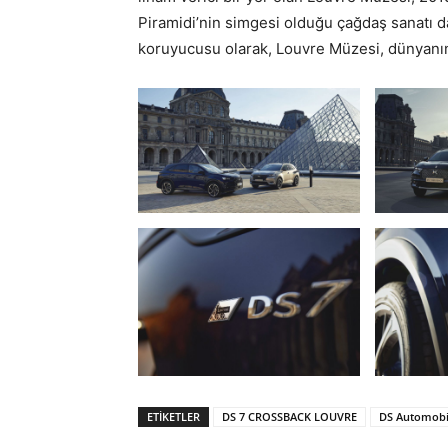
Piramidi’nin simgesi olduğu çağdaş sanatı da 
koruyucusu olarak, Louvre Müzesi, dünyanın
ETIKETLER
DS 7 CROSSBACK LOUVRE
DS Automobi