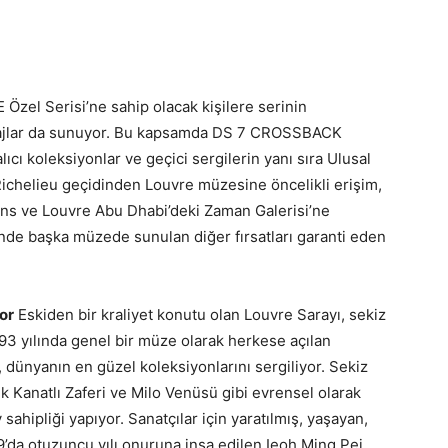
l Serisi’ne sahip olacak kişilere serinin
ntajlar da sunuyor. Bu kapsamda DS 7 CROSSBACK
ı koleksiyonlar ve geçici sergilerin yanı sıra Ulusal
Richelieu geçidinden Louvre müzesine öncelikli erişim,
 Lens ve Louvre Abu Dhabi’deki Zaman Galerisi’ne
inde başka müzede sunulan diğer fırsatları garanti eden
or
Eskiden bir kraliyet konutu olan Louvre Sarayı, sekiz
793 yılında genel bir müze olarak herkese açılan
, dünyanın en güzel koleksiyonlarını sergiliyor. Sekiz
 Kanatlı Zaferi ve Milo Venüsü gibi evrensel olarak
ahipliği yapıyor. Sanatçılar için yaratılmış, yaşayan,
9’da otuzuncu yılı onuruna inşa edilen Ieoh Ming Pei