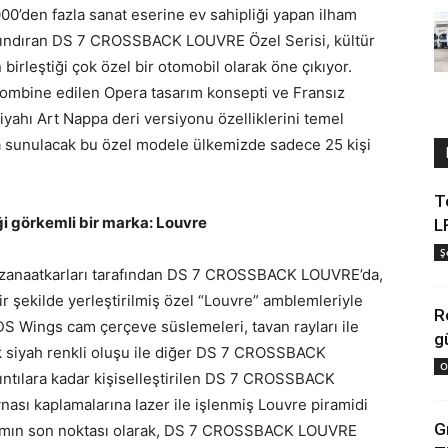
00’den fazla sanat eserine ev sahipliği yapan ilham
barındıran DS 7 CROSSBACK LOUVRE Özel Serisi, kültür
irleştiği çok özel bir otomobil olarak öne çıkıyor.
kombine edilen Opera tasarım konsepti ve Fransız
yahı Art Nappa deri versiyonu özelliklerini temel
ışa sunulacak bu özel modele ülkemizde sadece 25 kişi
T
i görkemli bir marka: Louvre
L
Ş
 zanaatkarları tarafından DS 7 CROSSBACK LOUVRE’da,
ir şekilde yerleştirilmiş özel “Louvre” amblemleriyle
R
Wings cam çerçeve süslemeleri, tavan rayları ile
g
k siyah renkli oluşu ile diğer DS 7 CROSSBACK
O
yrıntılara kadar kişiselleştirilen DS 7 CROSSBACK
ynası kaplamalarına lazer ile işlenmiş Louvre piramidi
G
asarımın son noktası olarak, DS 7 CROSSBACK LOUVRE