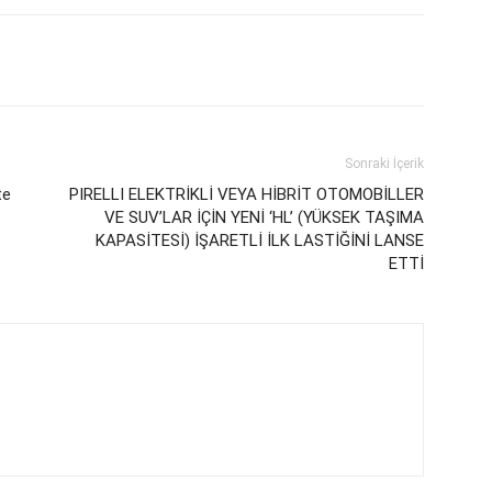
Sonraki İçerik
te
PIRELLI ELEKTRİKLİ VEYA HİBRİT OTOMOBİLLER
VE SUV’LAR İÇİN YENİ ‘HL’ (YÜKSEK TAŞIMA
KAPASİTESİ) İŞARETLİ İLK LASTİĞİNİ LANSE
ETTİ