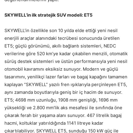
SKYWELL’in ilk stratejik SUV modeli: ET5
SKYWELL’in özellikle son 10 yılda elde ettiği yeni nesil
enerjili araçlar alanındaki tecrübesi sonucunda üretilen
ET5; güçlü görünümü, akıllı bağlantı sistemleri, NEDC
verilerine göre 520 km’ye kadar çıkabilen menzili, otomatik
sürüş destek sistemleri ve üstün performansıyla yeni nesil
otomobil kavramını eksiksiz sunuyor. Modern ve güçlü
tasarımını, yenilikçi lazer farları ve bagaj kapağını tamamen
kaplayan “SKYWELL” yazılı fren ışıklarıyla perçinleyen ET5,
aynı zamanda boyutlarıyla geniş bir iç hacim de sunuyor.
ET5; 4698 mm uzunluğu, 1908 mm genişliği, 1696 mm
yüksekliği ve 2.800 mm’lik aks mesafesi ile sınıfında öne
çıkarak ferah bir yaşama alanı sunuyor. 467 litrelik bagaj
hacmi, koltuklar yatırıldığında 1141 litreye kadar
çıkartılabiliyor. SKYWELL ET5, sunduğu 150 kW güç ile