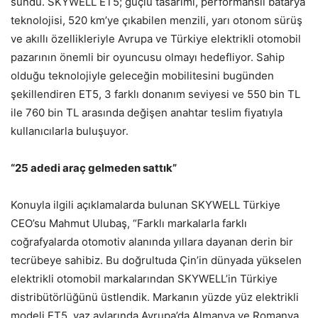
sundu. SKYWELL ET5; güçlü tasarımı, performanslı batarya
teknolojisi, 520 km’ye çıkabilen menzili, yarı otonom sürüş
ve akıllı özellikleriyle Avrupa ve Türkiye elektrikli otomobil
pazarının önemli bir oyuncusu olmayı hedefliyor. Sahip
olduğu teknolojiyle geleceğin mobilitesini bugünden
şekillendiren ET5, 3 farklı donanım seviyesi ve 550 bin TL
ile 760 bin TL arasında değişen anahtar teslim fiyatıyla
kullanıcılarla buluşuyor.
“25 adedi araç gelmeden sattık”
Konuyla ilgili açıklamalarda bulunan SKYWELL Türkiye
CEO’su Mahmut Ulubaş, “Farklı markalarla farklı
coğrafyalarda otomotiv alanında yıllara dayanan derin bir
tecrübeye sahibiz. Bu doğrultuda Çin’in dünyada yükselen
elektrikli otomobil markalarından SKYWELL’in Türkiye
distribütörlüğünü üstlendik. Markanın yüzde yüz elektrikli
modeli ET5, yaz aylarında Avrupa’da Almanya ve Romanya