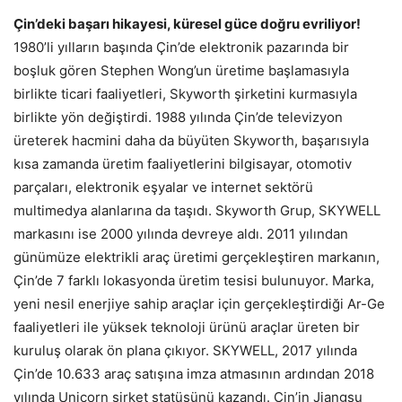
Çin’deki başarı hikayesi, küresel güce doğru evriliyor!
1980’li yılların başında Çin’de elektronik pazarında bir
boşluk gören Stephen Wong’un üretime başlamasıyla
birlikte ticari faaliyetleri, Skyworth şirketini kurmasıyla
birlikte yön değiştirdi. 1988 yılında Çin’de televizyon
üreterek hacmini daha da büyüten Skyworth, başarısıyla
kısa zamanda üretim faaliyetlerini bilgisayar, otomotiv
parçaları, elektronik eşyalar ve internet sektörü
multimedya alanlarına da taşıdı. Skyworth Grup, SKYWELL
markasını ise 2000 yılında devreye aldı. 2011 yılından
günümüze elektrikli araç üretimi gerçekleştiren markanın,
Çin’de 7 farklı lokasyonda üretim tesisi bulunuyor. Marka,
yeni nesil enerjiye sahip araçlar için gerçekleştirdiği Ar-Ge
faaliyetleri ile yüksek teknoloji ürünü araçlar üreten bir
kuruluş olarak ön plana çıkıyor. SKYWELL, 2017 yılında
Çin’de 10.633 araç satışına imza atmasının ardından 2018
yılında Unicorn şirket statüsünü kazandı. Çin’in Jiangsu