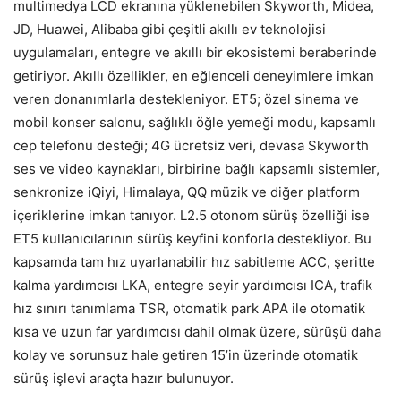
multimedya LCD ekranına yüklenebilen Skyworth, Midea,
JD, Huawei, Alibaba gibi çeşitli akıllı ev teknolojisi
uygulamaları, entegre ve akıllı bir ekosistemi beraberinde
getiriyor. Akıllı özellikler, en eğlenceli deneyimlere imkan
veren donanımlarla destekleniyor. ET5; özel sinema ve
mobil konser salonu, sağlıklı öğle yemeği modu, kapsamlı
cep telefonu desteği; 4G ücretsiz veri, devasa Skyworth
ses ve video kaynakları, birbirine bağlı kapsamlı sistemler,
senkronize iQiyi, Himalaya, QQ müzik ve diğer platform
içeriklerine imkan tanıyor. L2.5 otonom sürüş özelliği ise
ET5 kullanıcılarının sürüş keyfini konforla destekliyor. Bu
kapsamda tam hız uyarlanabilir hız sabitleme ACC, şeritte
kalma yardımcısı LKA, entegre seyir yardımcısı ICA, trafik
hız sınırı tanımlama TSR, otomatik park APA ile otomatik
kısa ve uzun far yardımcısı dahil olmak üzere, sürüşü daha
kolay ve sorunsuz hale getiren 15’in üzerinde otomatik
sürüş işlevi araçta hazır bulunuyor.