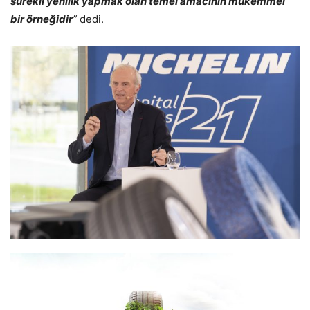
sürekli yenilik yapmak olan temel amacının mükemmel
bir örneğidir
”
dedi.