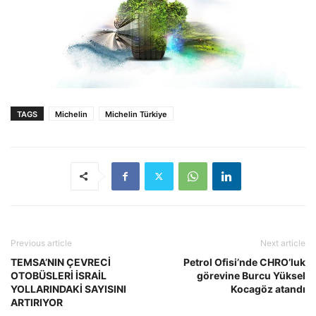
TAGS
Michelin
Michelin Türkiye
Previous article
Next article
TEMSA’NIN ÇEVRECİ
Petrol Ofisi’nde CHRO’luk
OTOBÜSLERİ İSRAİL
görevine Burcu Yüksel
YOLLARINDAKİ SAYISINI
Kocagöz atandı
ARTIRIYOR