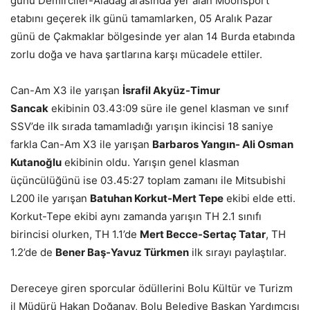
günü Demirciler-Aladağ arasında yer alan Moonsport
etabını geçerek ilk günü tamamlarken, 05 Aralık Pazar
günü de Çakmaklar bölgesinde yer alan 14 Burda etabında
zorlu doğa ve hava şartlarına karşı mücadele ettiler.
Can-Am X3 ile yarışan
İsrafil Akyüz-Timur
Sancak
ekibinin 03.43:09 süre ile genel klasman ve sınıf
SSV’de ilk sırada tamamladığı yarışın ikincisi 18 saniye
farkla Can-Am X3 ile yarışan
Barbaros Yangın- Ali Osman
Kutanoğlu
ekibinin oldu. Yarışın genel klasman
üçüncülüğünü ise 03.45:27 toplam zamanı ile Mitsubishi
L200 ile yarışan
Batuhan Korkut-Mert Tepe
ekibi elde etti.
Korkut-Tepe ekibi aynı zamanda yarışın TH 2.1 sınıfı
birincisi olurken, TH 1.1’de
Mert Becce-Sertaç Tatar
, TH
1.2’de de
Bener Baş-Yavuz Türkmen
ilk sırayı paylaştılar.
Dereceye giren sporcular ödüllerini Bolu Kültür ve Turizm
il Müdürü Hakan Doğanay, Bolu Belediye Başkan Yardımcısı