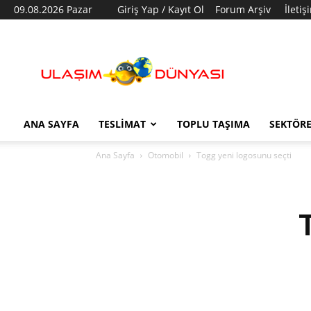
09.08.2026 Pazar
Giriş Yap / Kayıt Ol
Forum Arşiv
İletiş
Ulaşım
Dünyası
ANA SAYFA
TESLIMAT
TOPLU TAŞIMA
SEKTÖR
Ana Sayfa
Otomobil
Togg yeni logosunu seçti