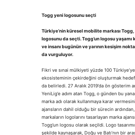
Togg yeni logosunu seçti
Türkiye’nin küresel mobilite markası Togg,
logosunu da seçti. Togg’un logosu yaşamı k
ve insanı bugünün ve yarının kesişim noktas
da vurguluyor.
Fikri ve sınai mülkiyeti yüzde 100 Türkiye’y
ekosisteminin çekirdeğini oluşturmak hedef
da belirledi. 27 Aralık 2019’da ön gösterim a
YeniLig’e adım atan Togg, o günden bu yana ö
marka adı olarak kullanmaya karar vermesinin
ajansların dahil olduğu bir sürecin ardında
markaların logolarını tasarlayan marka ajans
Togg’un logosu olarak seçildi. Logo tasarımın
şekilde kaynaşarak, Doğu ve Batı’nın bir ar