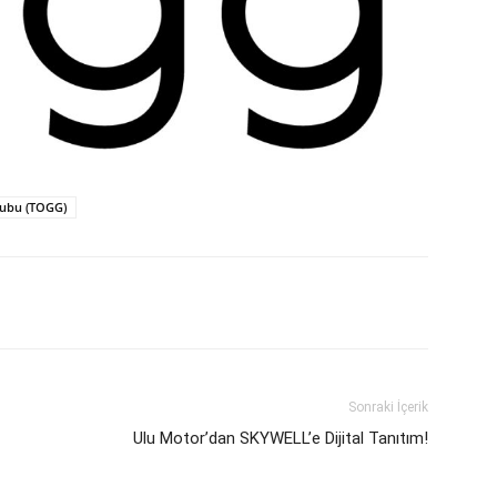
rubu (TOGG)
Sonraki İçerik
Ulu Motor’dan SKYWELL’e Dijital Tanıtım!