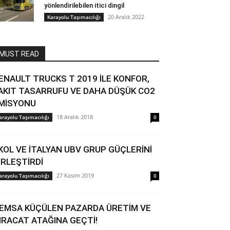
yönlendirilebilen itici dingil
20 Aralık 2022
Karayolu Taşımacılığı
MUST READ
ENAULT TRUCKS T 2019 İLE KONFOR,
AKIT TASARRUFU VE DAHA DÜŞÜK CO2
MİSYONU
18 Aralık 2018
arayolu Taşımacılığı
0
KOL VE İTALYAN UBV GRUP GÜÇLERİNİ
İRLEŞTİRDİ
27 Kasım 2019
arayolu Taşımacılığı
0
EMSA KÜÇÜLEN PAZARDA ÜRETİM VE
HRACAT ATAĞINA GEÇTİ!