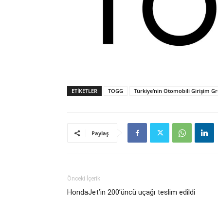
ETIKETLER
TOGG
Türkiye’nin Otomobili Girişim G
Paylaş
Önceki İçerik
HondaJet’in 200’üncü uçağı teslim edildi