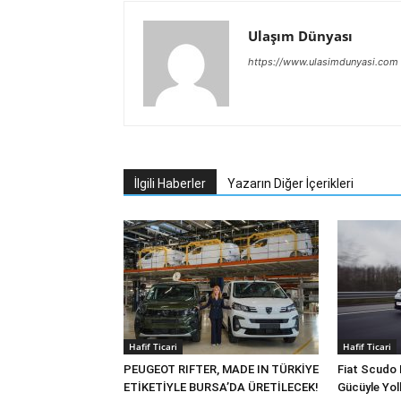
Ulaşım Dünyası
https://www.ulasimdunyasi.com
İlgili Haberler
Yazarın Diğer İçerikleri
Hafif Ticari
Hafif Ticari
PEUGEOT RIFTER, MADE IN TÜRKİYE
Fiat Scudo 
ETİKETİYLE BURSA’DA ÜRETİLECEK!
Gücüyle Yol