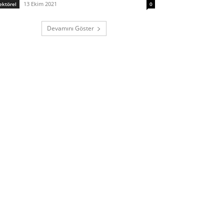
13 Ekim 2021
ektörel
0
Devamını Göster