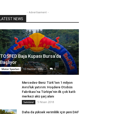
- Advertisement -
LATEST NEWS
TOSFED Baja Kupası Bursa’da
Başlıyor
10 Haziran 2022
0
Motor Sporları
Mercedes-Benz Türk’ten 1 milyon
Avro’luk yatırım: Hoşdere Otobüs
Fabrikası’na Türkiye’nin ilk çok katlı
merkezi akü şarj alanı
5 Nisan 2018
Sektörel
Daha da yüksek verimlilik için yeni DAF