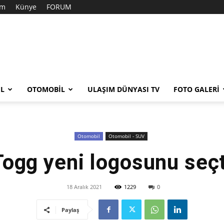
im
Künye
FORUM
EL
OTOMOBIL
ULAŞIM DÜNYASI TV
FOTO GALERI
Otomobil
Otomobil - SUV
Togg yeni logosunu seçt
18 Aralık 2021
1229
0
Paylaş