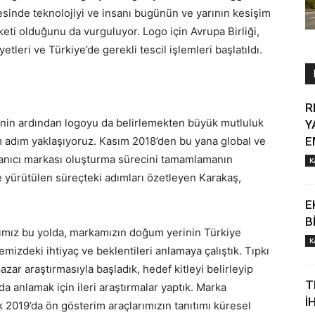
esinde teknolojiyi ve insanı bugünün ve yarının kesişim
rketi olduğunu da vurguluyor. Logo için Avrupa Birliği,
leri ve Türkiye’de gerekli tescil işlemleri başlatıldı.
R
nin ardından logoyu da belirlemekten büyük mutluluk
Y
m adım yaklaşıyoruz. Kasım 2018’den bu yana global ve
E
llanıcı markası oluşturma sürecini tamamlamanın
K
le yürütülen süreçteki adımları özetleyen Karakaş,
E
B
ğımız bu yolda, markamızın doğum yerinin Türkiye
K
emizdeki ihtiyaç ve beklentileri anlamaya çalıştık. Tıpkı
zar araştırmasıyla başladık, hedef kitleyi belirleyip
T
da anlamak için ileri araştırmalar yaptık. Marka
İ
 2019’da ön gösterim araçlarımızın tanıtımı küresel