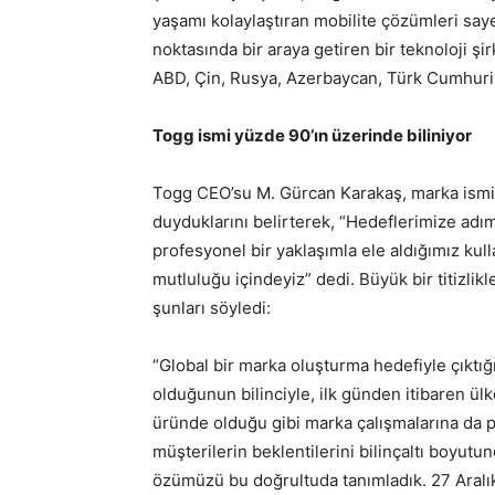
yaşamı kolaylaştıran mobilite çözümleri say
noktasında bir araya getiren bir teknoloji şi
ABD, Çin, Rusya, Azerbaycan, Türk Cumhuriyet
Togg ismi yüzde 90’ın üzerinde biliniyor
Togg CEO’su M. Gürcan Karakaş, marka ismi
duyduklarını belirterek, “Hedeflerimize adı
profesyonel bir yaklaşımla ele aldığımız ku
mutluluğu içindeyiz” dedi. Büyük bir titizlik
şunları söyledi:
“Global bir marka oluşturma hedefiyle çıktı
olduğunun bilinciyle, ilk günden itibaren ülk
üründe olduğu gibi marka çalışmalarına da pa
müşterilerin beklentilerini bilinçaltı boyutun
özümüzü bu doğrultuda tanımladık. 27 Aralık