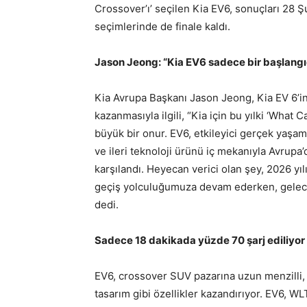
Crossover’ı’ seçilen Kia EV6, sonuçları 28 Ş
seçimlerinde de finale kaldı.
Jason Jeong: “Kia EV6 sadece bir başlangı
Kia Avrupa Başkanı Jason Jeong, Kia EV 6’in
kazanmasıyla ilgili, “Kia için bu yılki ‘What
büyük bir onur. EV6, etkileyici gerçek yaşam sü
ve ileri teknoloji ürünü iç mekanıyla Avrupa
karşılandı. Heyecan verici olan şey, 2026 yılı
geçiş yolculuğumuza devam ederken, gelece
dedi.
Sadece 18 dakikada yüzde 70 şarj ediliyor
EV6, crossover SUV pazarına uzun menzilli, sı
tasarım gibi özellikler kazandırıyor. EV6, 