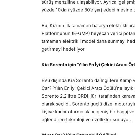
sürüş menziline ulaşabiliyor. Ayrıca, gelişm
yüzde 10’dan yüzde 80’e şarj edebilmesine o
Bu, Kia’nın ilk tamamen batarya elektrikli ar
Platformunun (E-GMP) heyecan verici potansiy
tamamen elektrikli model daha sunmayı hede
getirmeyi hedefliyor.
Kia Sorento için ‘Yılın En İyi Çekici Aracı Öd
EV6 dışında Kia Sorento da İngiltere Kamp v
Car? ‘Yılın En İyi Çekici Aracı Ödülü’ne layık
Sorento 2.2 litre CRDi, jüri tarafından karav
olarak seçildi. Sorento güçlü dizel motoruyla
kişiye kadar oturma alanı, geniş bir bagaj ve
eğlendiren teknoloji ve özellikler sunuyor.