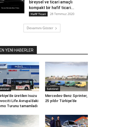
bireysel ve ticari amaçlı
kompakt bir hafif ticari...
28 Temmuz 2020
Hafif Ticari
Devamını Göster
EN YENİ HABERLER
ektörel
Sektörel
rkiye’de üretilen Isuzu
Mercedes-Benz Sprinter,
vociti Life Avrupa’daki
25 yıldır Türkiye’de
mo Turunu tamamladı