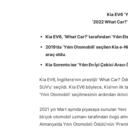
Kia EV6 ‘Y
‘2022 What Car?’ 
Kia EV6, ‘What Car?’ tarafından ‘Yılın Ele
2019’da ‘Yılın Otomobili’ seçilen Kia e-N
araç oldu.
Kia Sorento ise ‘Yılın En İyi Çekici Aracı 
Kia EV6, İngiltere’nin prestijli ‘What Car? Öd
SUV’u’ seçildi. Kia EV6 böylece, Kia’nın ilk 
‘Yılın Otomobili’ seçilmesinin ardından ikinc
2021 yılı Mart ayında piyasaya sunulan Yen
birçok otomobil uzmanı tarafından övgü almas
Almanya’da Yılın Otomobili Ödülü’nün ‘Premi