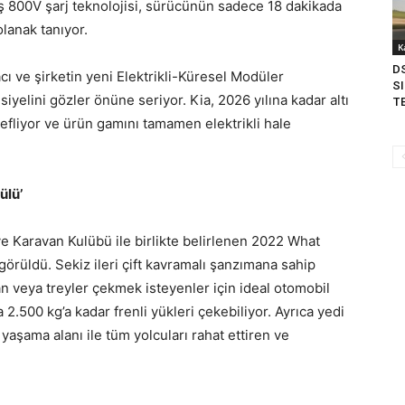
iş 800V şarj teknolojisi, sürücünün sadece 18 dakikada
lanak tanıyor.
K
D
acı ve şirketin yeni Elektrikli-Küresel Modüler
SI
elini gözler önüne seriyor. Kia, 2026 yılına kadar altı
TE
fliyor ve ürün gamını tamamen elektrikli hale
ülü’
e Karavan Kulübü ile birlikte belirlenen 2022 What
 görüldü. Sekiz ileri çift kavramalı şanzımana sahip
an veya treyler çekmek isteyenler için ideal otomobil
 2.500 kg’a kadar frenli yükleri çekebiliyor. Ayrıca yedi
 yaşama alanı ile tüm yolcuları rahat ettiren ve