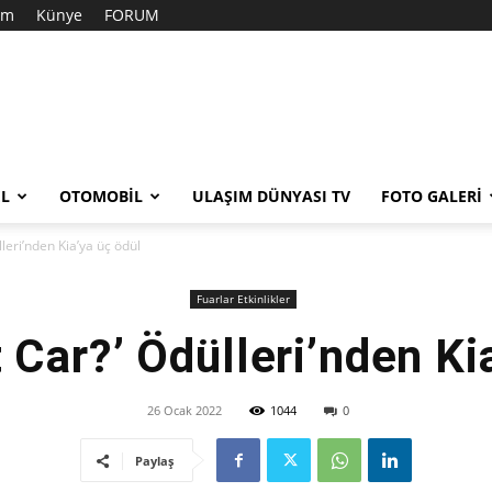
şim
Künye
FORUM
EL
OTOMOBIL
ULAŞIM DÜNYASI TV
FOTO GALERI
leri’nden Kia’ya üç ödül
Fuarlar Etkinlikler
Car?’ Ödülleri’nden Ki
26 Ocak 2022
1044
0
Paylaş