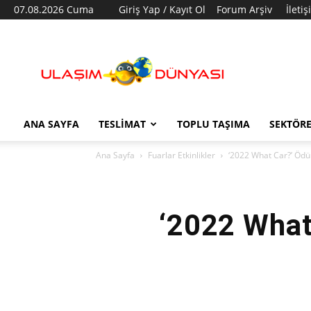
07.08.2026 Cuma
Giriş Yap / Kayıt Ol
Forum Arşiv
İleti
Ulaşım
Dünyası
ANA SAYFA
TESLIMAT
TOPLU TAŞIMA
SEKTÖR
Ana Sayfa
Fuarlar Etkinlikler
‘2022 What Car?’ Ödül
‘2022 What 