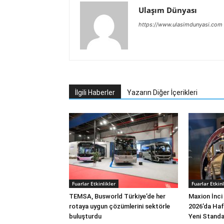
Ulaşım Dünyası
https://www.ulasimdunyasi.com
İlgili Haberler
Yazarın Diğer İçerikleri
Fuarlar Etkinlikler
Fuarlar Etkinl
TEMSA, Busworld Türkiye’de her
Maxion İnci
rotaya uygun çözümlerini sektörle
2026’da Hafi
buluşturdu
Yeni Standar