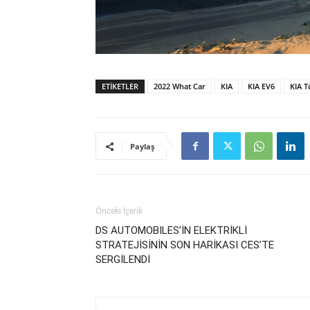
ETIKETLER
2022 What Car
KIA
KIA EV6
KIA T
Paylaş
Önceki İçerik
DS AUTOMOBILES’İN ELEKTRİKLİ
STRATEJİSİNİN SON HARİKASI CES’TE
SERGİLENDİ