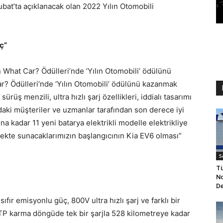
ubat’ta açıklanacak olan 2022 Yılın Otomobili
ç”
 What Car? Ödülleri’nde ‘Yılın Otomobili’ ödülünü
 Car? Ödülleri’nde ‘Yılın Otomobili’ ödülünü kazanmak
rüş menzili, ultra hızlı şarj özellikleri, iddialı tasarımı
’daki müşteriler ve uzmanlar tarafından son derece iyi
na kadar 11 yeni batarya elektrikli modelle elektrikliye
kte sunacaklarımızın başlangıcının Kia EV6 olması”
S
Tü
No
De
fır emisyonlu güç, 800V ultra hızlı şarj ve farklı bir
WLTP karma döngüde tek bir şarjla 528 kilometreye kadar