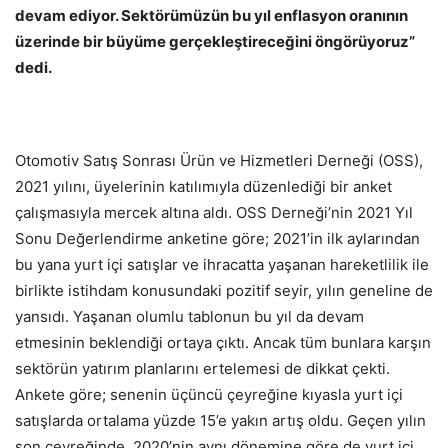
devam ediyor. Sektörümüzün bu yıl enflasyon oranının
üzerinde bir büyüme gerçekleştireceğini öngörüyoruz”
dedi.
Otomotiv Satış Sonrası Ürün ve Hizmetleri Derneği (OSS),
2021 yılını, üyelerinin katılımıyla düzenlediği bir anket
çalışmasıyla mercek altına aldı. OSS Derneği’nin 2021 Yıl
Sonu Değerlendirme anketine göre; 2021’in ilk aylarından
bu yana yurt içi satışlar ve ihracatta yaşanan hareketlilik ile
birlikte istihdam konusundaki pozitif seyir, yılın geneline de
yansıdı. Yaşanan olumlu tablonun bu yıl da devam
etmesinin beklendiği ortaya çıktı. Ancak tüm bunlara karşın
sektörün yatırım planlarını ertelemesi de dikkat çekti.
Ankete göre; senenin üçüncü çeyreğine kıyasla yurt içi
satışlarda ortalama yüzde 15’e yakın artış oldu. Geçen yılın
son çeyreğinde, 2020’nin aynı dönemine göre de yurt içi