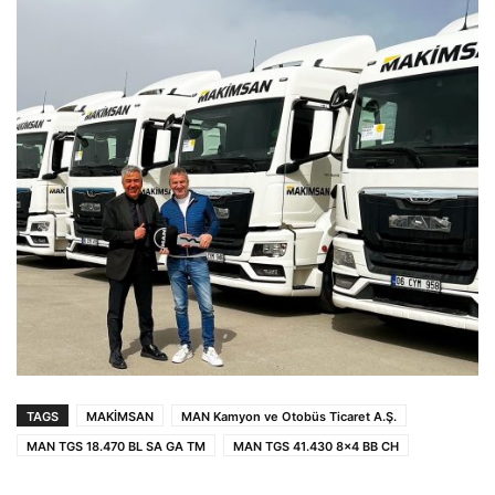
TAGS
MAKİMSAN
MAN Kamyon ve Otobüs Ticaret A.Ş.
MAN TGS 18.470 BL SA GA TM
MAN TGS 41.430 8x4 BB CH