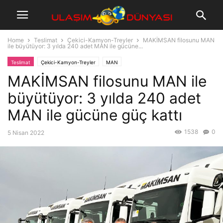
Home
Teslimat
Çekici-Kamyon-Treyler
MAKİMSAN filosunu MAN
ile büyütüyor: 3 yılda 240 adet MAN ile gücüne...
Teslimat
Çekici-Kamyon-Treyler
MAN
MAKİMSAN filosunu MAN ile
büyütüyor: 3 yılda 240 adet
MAN ile gücüne güç kattı
1538
0
5 Nisan 2022