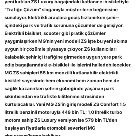
yeni katılan ZS Luxury bagajındaki katlanır e-bisikletiyle
“Trafiğe Çözüm” sloganıyla müşterilerin beğenisine
sunuluyor. Elektrikli araçlara geçiş hızlanırken şehir-
içindeki park ve trafik sorununa çözümler de gelişiyor.
Elektrikli bisiklet, scooter gibi pratik çözümler
yaygınlaşırken MG’nin yeni modeli ZS işte bu yeni akıma
uygun bir çözümle piyasaya çıkıyor. ZS kullanıcıları
kalabalık şehir içi trafiğine girmeden uygun yere park
edip bagajlarındaki e-bisiklet ile işlerini halledebilecekler.
MG ZS sahipleri 55 km menzilli katlanabilir elektrikli
bisiklet sayesinde hem ekonomi hem zaman hem de
sağlık kazanırken şehrin göbeğinde yaşanan park
sıkıntısından ve trafikte kilitlenme stresinden
kurtulacaklar. Yeni MG ZS’in giriş modeli ZS Comfort 1,5
litrelik benzinli motoruyla 449 bin TL; 1,0 litrelik turbo
motora sahip ZS Luxury versiyon ise 579 bin TL’den
başlayan fiyatlarla otomobil severleri MG
showroom’larına bekliyor.