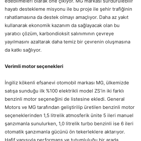
edebilmeleri olarak öne çıkıyor. MG markası sürdürülebilir
hayatı destekleme misyonu ile bu proje ile şehir trafiğinin
rahatlamasına da destek olmayı amaçlıyor. Daha az yakıt
kullanarak ekonomik kazanım da sağlayacak olan bu
yaratıcı çözüm, karbondioksit salınımının çevreye
yayılmasını azaltarak daha temiz bir çevrenin oluşmasına
da katkı sağlıyor.
Verimli motor seçenekleri
İngiliz kökenli efsanevi otomobil markası MG, ülkemizde
satışa sunduğu ilk %100 elektrikli model ZS’in iki farklı
benzinli motor seçeneğini de listesine ekledi. General
Motors ve MG tarafından geliştirilip üretilen benzinli motor
seçeneklerinden 1,5 litrelik atmosferik ünite 5 ileri manuel
şanzımanla sunulurken, 1,0 litrelik turbo benzinli ise 6 ileri
otomatik şanzımanla gücünü ön tekerleklere aktarıyor.
Hafif yapısıyla performans ve tutumluluğu bir arada