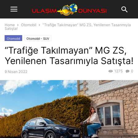
Home
Otomobil
“Trafiğe Takılmayan” MG ZS, Yenilenen Tasarımıyla
Satışta!
Otomobil
Otomobil - SUV
“Trafiğe Takılmayan” MG ZS,
Yenilenen Tasarımıyla Satışta!
1275
0
9 Nisan 2022