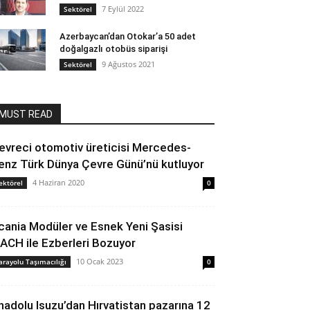
7 Eylül 2022
Sektörel
Azerbaycan’dan Otokar’a 50 adet
doğalgazlı otobüs siparişi
9 Ağustos 2021
Sektörel
MUST READ
evreci otomotiv üreticisi Mercedes-
enz Türk Dünya Çevre Günü’nü kutluyor
4 Haziran 2020
ektörel
0
cania Modüler ve Esnek Yeni Şasisi
ACH ile Ezberleri Bozuyor
10 Ocak 2023
arayolu Taşımacılığı
0
nadolu Isuzu’dan Hırvatistan pazarına 12