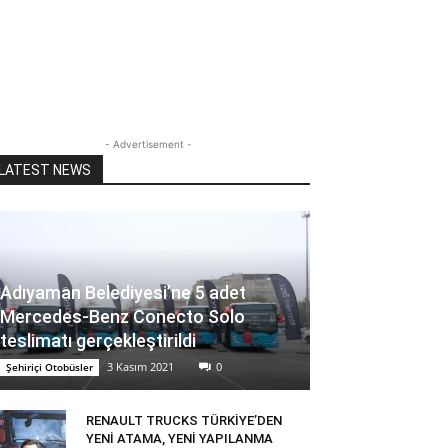
- Advertisement -
LATEST NEWS
Adıyaman Belediyesi’ne 5 adet
Mercedes-Benz Conecto Solo
teslimatı gerçekleştirildi
3 Kasım 2021
0
Şehiriçi Otobüsler
RENAULT TRUCKS TÜRKİYE’DEN
YENİ ATAMA, YENİ YAPILANMA