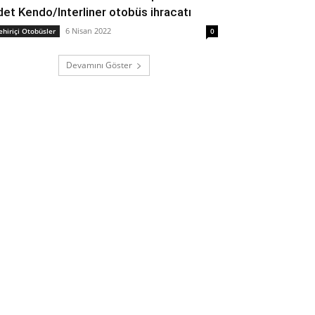
det Kendo/Interliner otobüs ihracatı
6 Nisan 2022
ehiriçi Otobüsler
0
Devamını Göster