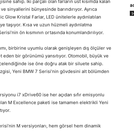
ine sahip. İki parçalı olan farların üst kısımda kalan
a
e sinyallerini bünyesinde barındırıyor. Ayrıca
Ş
c Glow Kristal Farlar, LED ünitelerle aydınlatılan
eye taşıyor. Kısa ve uzun hüzmeli aydınlatma
Serisi’nin ön kısmının ortasında konumlandırılıyor.
mı, birbirine uyumlu olarak genişleyen dış ölçüler ve
et eden bir görünümü yansıtıyor. Otomobil, büyük ve
elendiğinde ise öne doğru atak bir siluete sahip.
zgisi, Yeni BMW 7 Serisi’nin gövdesini alt bölümden
rsiyonu i7 xDrive60 ise her açıdan sıfır emisyonlu
lan M Excellence paketi ise tamamen elektrikli Yeni
ıyor.
isi’nin M versiyonları, hem görsel hem dinamik