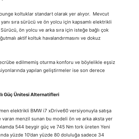
unge koltuklar standart olarak yer alıyor. Mevcut
anı sıra sürücü ve ön yolcu için kapsamlı elektrikli
 Sürücü, ön yolcu ve arka sıra için isteğe bağlı çok
soğutmalı aktif koltuk havalandırmasını ve dokuz
ecrübe edilmemiş oturma konforu ve böylelikle eşsiz
ksiyonlarında yapılan geliştirmeler ise son derece
 Güç Ünitesi Alternatifleri
men elektrikli BMW i7 xDrive60 versiyonuyla satışa
 varan menzil sunan bu modeli ön ve arka aksta yer
 Toplamda 544 beygir güç ve 745 Nm tork üreten Yeni
nunda yüzde 10’dan yüzde 80 doluluğa sadece 34