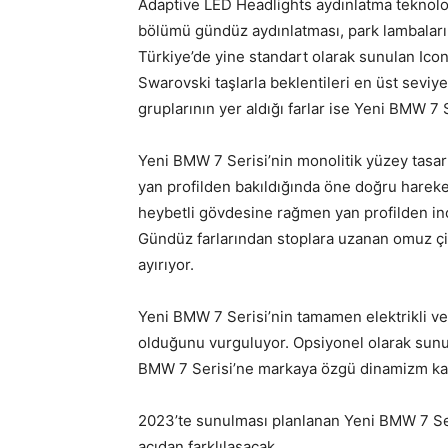
Adaptive LED Headlights aydınlatma teknolojis
bölümü gündüz aydınlatması, park lambaları v
Türkiye’de yine standart olarak sunulan Iconi
Swarovski taşlarla beklentileri en üst seviy
gruplarının yer aldığı farlar ise Yeni BMW 7 
Yeni BMW 7 Serisi’nin monolitik yüzey tasarı
yan profilden bakıldığında öne doğru harek
heybetli gövdesine rağmen yan profilden inc
Gündüz farlarından stoplara uzanan omuz çi
ayırıyor.
Yeni BMW 7 Serisi’nin tamamen elektrikli ve
olduğunu vurguluyor. Opsiyonel olarak sunu
BMW 7 Serisi’ne markaya özgü dinamizm kat
2023’te sunulması planlanan Yeni BMW 7 Ser
açıdan farklılaşacak.