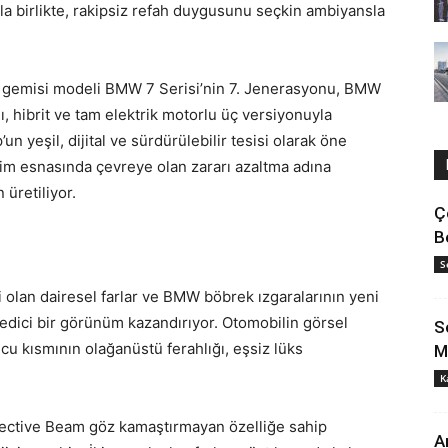
 birlikte, rakipsiz refah duygusunu seçkin ambiyansla
l gemisi modeli BMW 7 Serisi’nin 7. Jenerasyonu, BMW
, hibrit ve tam elektrik motorlu üç versiyonuyla
n yeşil, dijital ve sürdürülebilir tesisi olarak öne
etim esnasında çevreye olan zararı azaltma adına
 üretiliyor.
Ç
B
S
 olan dairesel farlar ve BMW böbrek ızgaralarının yeni
 edici bir görünüm kazandırıyor. Otomobilin görsel
S
lcu kısmının olağanüstü ferahlığı, eşsiz lüks
M
K
ective Beam göz kamaştırmayan özelliğe sahip
A