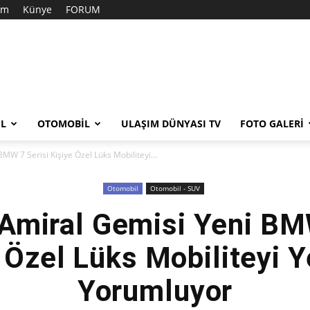
şim
Künye
FORUM
EL
OTOMOBIL
ULAŞIM DÜNYASI TV
FOTO GALERI
W 7 Serisi Kişiye Özel Lüks Mobiliteyi...
Otomobil
Otomobil - SUV
Amiral Gemisi Yeni BMW
 Özel Lüks Mobiliteyi 
Yorumluyor