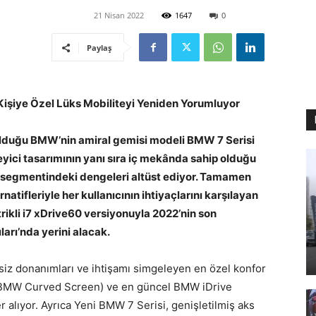
21 Nisan 2022
1647
0
Paylaş
işiye Özel Lüks Mobiliteyi Yeniden Yorumluyor
olduğu BMW’nin amiral gemisi modeli BMW 7 Serisi
eyici tasarımının yanı sıra iç mekânda sahip olduğu
e segmentindeki dengeleri altüst ediyor. Tamamen
rnatifleriyle her kullanıcının ihtiyaçlarını karşılayan
rikli i7 xDrive60 versiyonuyla 2022’nin son
arı’nda yerini alacak.
siz donanımları ve ihtişamı simgeleyen en özel konfor
n (BMW Curved Screen) ve en güncel BMW iDrive
r alıyor. Ayrıca Yeni BMW 7 Serisi, genişletilmiş aks