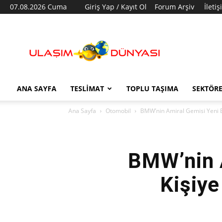
07.08.2026 Cuma
Giriş Yap / Kayıt Ol
Forum Arşiv
İleti
Ulaşım
Dünyası
ANA SAYFA
TESLIMAT
TOPLU TAŞIMA
SEKTÖR
Ana Sayfa
Otomobil
BMW’nin Amiral Gemisi Yeni BM
BMW’nin 
Kişiye