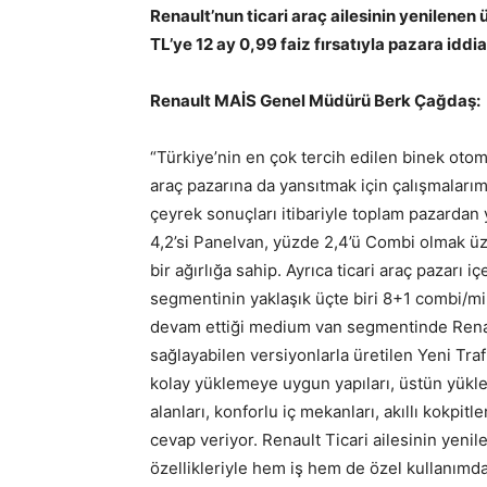
Renault’nun ticari araç ailesinin yenilenen 
TL’ye 12 ay 0,99 faiz fırsatıyla pazara iddial
Renault MAİS Genel Müdürü Berk Çağdaş:
“Türkiye’nin en çok tercih edilen binek otom
araç pazarına da yansıtmak için çalışmalarımı
çeyrek sonuçları itibariyle toplam pazarda
4,2’si Panelvan, yüzde 2,4’ü Combi olmak üze
bir ağırlığa sahip. Ayrıca ticari araç pazarı 
segmentinin yaklaşık üçte biri 8+1 combi/m
devam ettiği medium van segmentinde Renaul
sağlayabilen versiyonlarla üretilen Yeni Tr
kolay yüklemeye uygun yapıları, üstün yükle
alanları, konforlu iç mekanları, akıllı kokpitl
cevap veriyor. Renault Ticari ailesinin yenil
özellikleriyle hem iş hem de özel kullanımda 