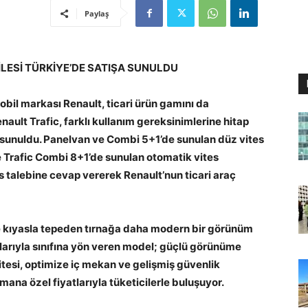
Paylaş
LESİ T
Ü
RKİYE’DE SATIŞA SUNULDU
obil markası Renault, ticari ürün gamını da
ult Trafic, farklı kullanım gereksinimlerine hitap
a sunuldu. Panelvan ve Combi 5+1’de sunulan düz vites
ve Trafic Combi 8+1’de sunulan otomatik vites
s talebine cevap vererek Renault’nun ticari araç
rine kıyasla tepeden tırnağa daha modern bir görünüm
nlarıyla sınıfına yön veren model; güçlü görünüme
itesi, optimize iç mekan ve gelişmiş güvenlik
mana özel fiyatlarıyla tüketicilerle buluşuyor.