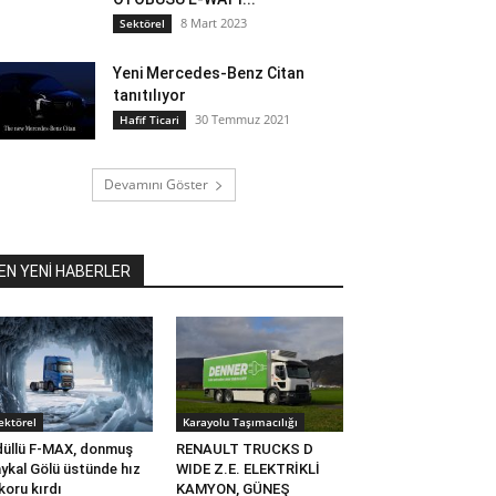
8 Mart 2023
Sektörel
Yeni Mercedes-Benz Citan
tanıtılıyor
30 Temmuz 2021
Hafif Ticari
Devamını Göster
EN YENİ HABERLER
ektörel
Karayolu Taşımacılığı
üllü F-MAX, donmuş
RENAULT TRUCKS D
ykal Gölü üstünde hız
WIDE Z.E. ELEKTRİKLİ
koru kırdı
KAMYON, GÜNEŞ