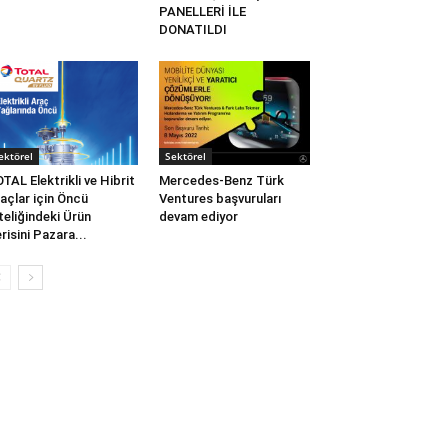
PANELLERİ İLE
DONATILDI
ektörel
Sektörel
TAL Elektrikli ve Hibrit
Mercedes-Benz Türk
açlar için Öncü
Ventures başvuruları
teliğindeki Ürün
devam ediyor
risini Pazara...