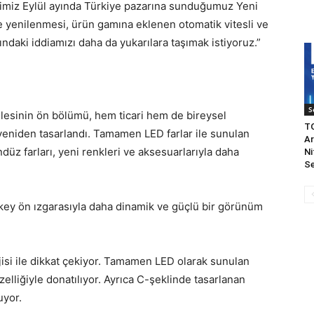
imiz Eylül ayında Türkiye pazarına sunduğumuz Yeni
e yenilenmesi, ürün gamına eklenen otomatik vitesli ve
rındaki iddiamızı daha da yukarılara taşımak istiyoruz.”
S
ailesinin ön bölümü, hem ticari hem de bireysel
TO
eniden tasarlandı. Tamamen LED farlar ile sunulan
Ar
ndüz farları, yeni renkleri ve aksesuarlarıyla daha
Ni
Se
dikey ön ızgarasıyla daha dinamik ve güçlü bir görünüm
lojisi ile dikkat çekiyor. Tamamen LED olarak sunulan
elliğiyle donatılıyor. Ayrıca C-şeklinde tasarlanan
uyor.