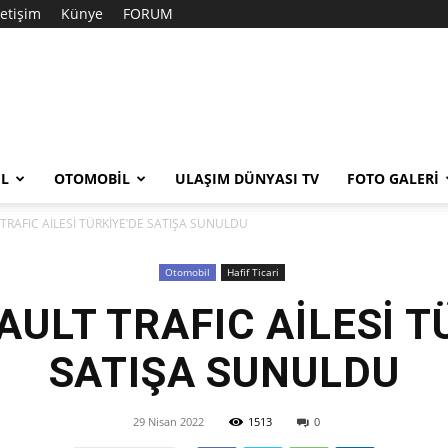
letişim
Künye
FORUM
EL
OTOMOBIL
ULAŞIM DÜNYASI TV
FOTO GALERI
TRAFIC AİLESİ TÜRKİYE’DE SATIŞA SUNULDU
Otomobil
Hafif Ticari
AULT TRAFIC AİLESİ T
SATIŞA SUNULDU
29 Nisan 2022
1513
0