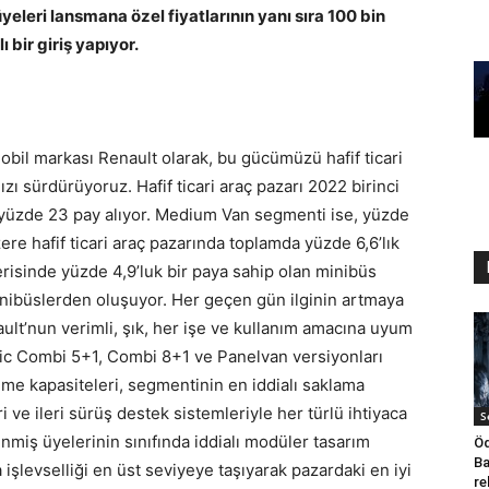
üyeleri lansmana özel fiyatlarının yanı sıra 100 bin
ı bir giriş yapıyor.
obil markası Renault olarak, bu gücümüzü hafif ticari
zı sürdürüyoruz. Hafif ticari araç pazarı 2022 birinci
n yüzde 23 pay alıyor. Medium Van segmenti ise, yüzde
re hafif ticari araç pazarında toplamda yüzde 6,6’lık
içerisinde yüzde 4,9’luk bir paya sahip olan minibüs
inibüslerden oluşuyor. Her geçen gün ilginin artmaya
t’nun verimli, şık, her işe ve kullanım amacına uyum
afic Combi 5+1, Combi 8+1 ve Panelvan versiyonları
me kapasiteleri, segmentinin en iddialı saklama
eri ve ileri sürüş destek sistemleriyle her türlü ihtiyaca
S
enmiş üyelerinin sınıfında iddialı modüler tasarım
Öd
Ba
işlevselliği en üst seviyeye taşıyarak pazardaki en iyi
re