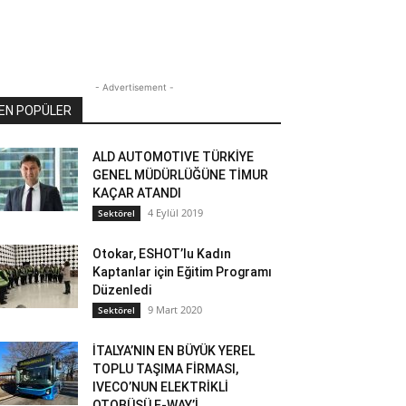
- Advertisement -
EN POPÜLER
ALD AUTOMOTIVE TÜRKİYE
GENEL MÜDÜRLÜĞÜNE TİMUR
KAÇAR ATANDI
4 Eylül 2019
Sektörel
Otokar, ESHOT’lu Kadın
Kaptanlar için Eğitim Programı
Düzenledi
9 Mart 2020
Sektörel
İTALYA’NIN EN BÜYÜK YEREL
TOPLU TAŞIMA FİRMASI,
IVECO’NUN ELEKTRİKLİ
OTOBÜSÜ E-WAY’İ...