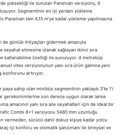
 yüksekliği ile sunulan Panelvan versiyonu, 6
luşuyor. Segmentinin en iyi yerden yükleme
fic Panelvan tam 4,15 m’ye kadar yükleme yapılmasına
 de günlük ihtiyaçları gidermek amacıyla
ilde seyahat etmesine olanak sağlayan ikinci sıra
an katlanabilme özelliği ile sunuluyor. 4 metreküp
anuel vites versiyonunun yanı sıra ürün gamına yeni
 konforunu artırıyor.
ir paya sahip olan minibüs segmentinin yaklaşık 3’te 1’i
r gereksinimlerine son derece uygun olarak lanse
ma amacının yanı sıra aile seyahatleri için de ideal bir
i Trafic Combi 8+1 versiyonu 5480 mm uzunluğu
n vermeden, sürücü dahil dokuz kişiye kadar yolcu
, araç içi konforu ve otomatik şanzımanı ile bireysel ve