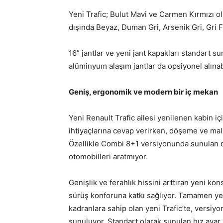
Yeni Trafic; Bulut Mavi ve Carmen Kırmızı o
dışında Beyaz, Duman Gri, Arsenik Gri, Gri F
16” jantlar ve yeni jant kapakları standart 
alüminyum alaşım jantlar da opsiyonel alınab
Geniş, ergonomik ve modern bir iç mekan
Yeni Renault Trafic ailesi yenilenen kabin i
ihtiyaçlarına cevap verirken, döşeme ve malz
Özellikle Combi 8+1 versiyonunda sunulan d
otomobilleri aratmıyor.
Genişlik ve ferahlık hissini arttıran yeni kons
sürüş konforuna katkı sağlıyor. Tamamen ye
kadranlara sahip olan yeni Trafic’te, versiyon
sunuluyor. Standart olarak sunulan hız ayar 