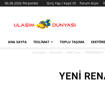
06.08.2026 Perşembe
Giriş Yap / Kayıt Ol
Forum Arşiv
İ
Ulaşım
Dünyası
ANA SAYFA
TESLIMAT
TOPLU TAŞIMA
SEKTÖR
Ana Sayfa
Otomobil
Hafif Ticari
YENİ RENAULT 
YENİ REN