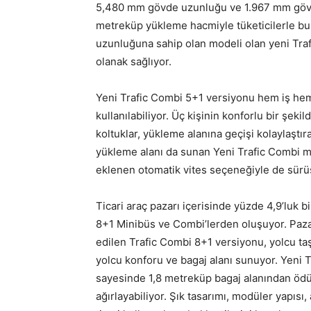
5,480 mm gövde uzunluğu ve 1.967 mm gövde
metreküp yükleme hacmiyle tüketicilerle bu
uzunluğuna sahip olan modeli olan yeni Tra
olanak sağlıyor.
Yeni Trafic Combi 5+1 versiyonu hem iş hem
kullanılabiliyor. Üç kişinin konforlu bir şek
koltuklar, yükleme alanına geçişi kolaylaştır
yükleme alanı da sunan Yeni Trafic Combi m
eklenen otomatik vites seçeneğiyle de sürüş
Ticari araç pazarı içerisinde yüzde 4,9’luk b
8+1 Minibüs ve Combi’lerden oluşuyor. Paza
edilen Trafic Combi 8+1 versiyonu, yolcu taşı
yolcu konforu ve bagaj alanı sunuyor. Yen
sayesinde 1,8 metreküp bagaj alanından ödü
ağırlayabiliyor. Şık tasarımı, modüler yapısı