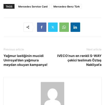
TAGS
Mercedes Service Card
Mercedes-Benz Türk
Previous article
Next article
Yağmur lastiğinin mucidi
IVECO’nun en renkli S-WAY
Uniroyal’den yağmura
çekici teslimatı Öztaş
meydan okuyan kampanya!
Nakliyat’a