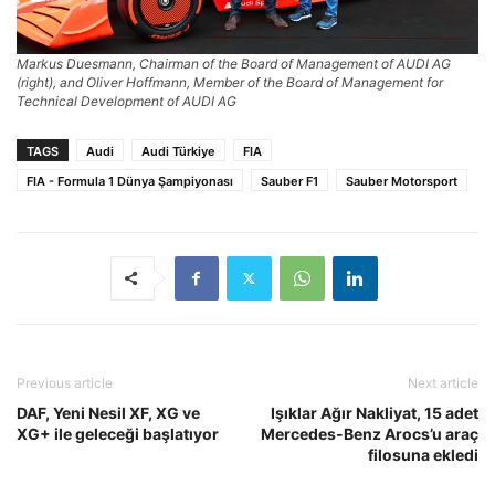
Markus Duesmann, Chairman of the Board of Management of AUDI AG
(right), and Oliver Hoffmann, Member of the Board of Management for
Technical Development of AUDI AG
TAGS
Audi
Audi Türkiye
FIA
FIA - Formula 1 Dünya Şampiyonası
Sauber F1
Sauber Motorsport
Previous article
Next article
DAF, Yeni Nesil XF, XG ve
Işıklar Ağır Nakliyat, 15 adet
XG+ ile geleceği başlatıyor
Mercedes-Benz Arocs’u araç
filosuna ekledi