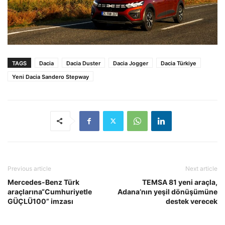
TAGS
Dacia
Dacia Duster
Dacia Jogger
Dacia Türkiye
Yeni Dacia Sandero Stepway
Previous article
Next article
Mercedes-Benz Türk
TEMSA 81 yeni araçla,
araçlarına“Cumhuriyetle
Adana’nın yeşil dönüşümüne
GÜÇLÜ100” imzası
destek verecek