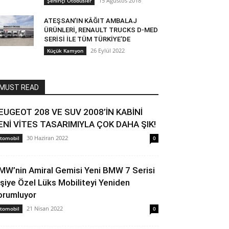
15 Ağustos 2018
Şehiriçi Otobüsler
ATEŞSAN’IN KÂĞIT AMBALAJ
ÜRÜNLERİ, RENAULT TRUCKS D-MED
SERİSİ İLE TÜM TÜRKİYE’DE
26 Eylül 2022
Küçük Kamyon
MUST READ
EUGEOT 208 VE SUV 2008’İN KABİNİ
ENİ VİTES TASARIMIYLA ÇOK DAHA ŞIK!
30 Haziran 2022
tomobil
0
MW’nin Amiral Gemisi Yeni BMW 7 Serisi
işiye Özel Lüks Mobiliteyi Yeniden
orumluyor
21 Nisan 2022
tomobil
0