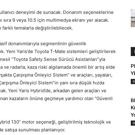
l kullanıcı deneyimi de sunacak. Donanım seçeneklerine
nı sıra 9 veya 10.5 için multimedya ekranı yer alacak.
farklı temalarla değiştirilebilecek.
 pasif donanımlarıyla segmentinin güvenlik
 Yeni Yaris’de Toyota T-Mate sistemleri geliştirilerek
 nesil “Toyota Safety Sense Sürücü Asistanları”yla
P
 ve radarla, kaza riski algılamada önemli bir artış elde
Y
şakta Çarpışma Önleyici Sistem” ve araçları, yayaları,
O
n Çarpışma Önleyici Sistem”in yanı sıra düşük hızda
cak. Yeni Yaris Hybrid’de, arkadan gelen araçları ve
yaşanan kazaların önüne geçmeye yardımcı olan “Güvenli
B
K
Y
brid 130” motor seçeneği, geliştirilmiş teknolojik ve
O
’de satışa sunulması planlanıyor.