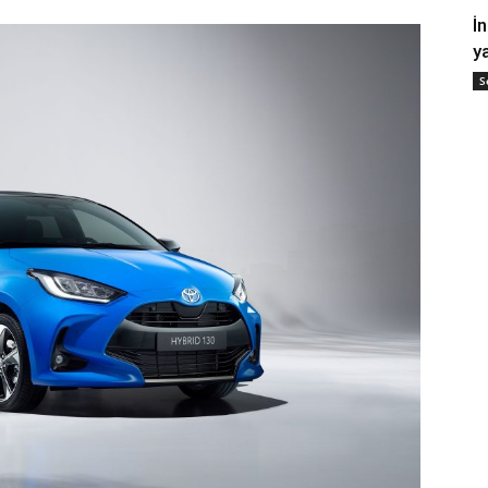
İ
y
S