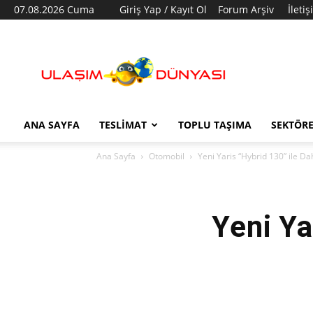
07.08.2026 Cuma
Giriş Yap / Kayıt Ol
Forum Arşiv
İleti
Ulaşım
Dünyası
ANA SAYFA
TESLIMAT
TOPLU TAŞIMA
SEKTÖR
Ana Sayfa
Otomobil
Yeni Yaris “Hybrid 130” ile D
Yeni Ya