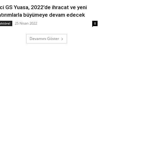
nci GS Yuasa, 2022’de ihracat ve yeni
atırımlarla büyümeye devam edecek
25 Nisan 2022
ektörel
0
Devamını Göster