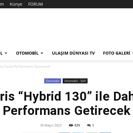
şim
Künye
FORUM
EL
OTOMOBIL
ULAŞIM DÜNYASI TV
FOTO GALERI
aha Fazla Performans Getirecek
Otomobil
Otomobil - SUV
ris “Hybrid 130” ile Da
Performans Getirecek
30 Mayıs 2023
839
0