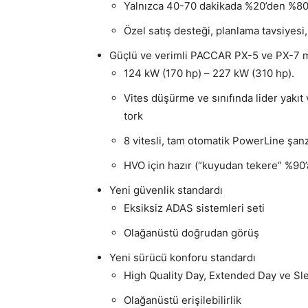
Yalnızca 40-70 dakikada %20’den %80
Özel satış desteği, planlama tavsiyesi
Güçlü ve verimli PACCAR PX-5 ve PX-7 m
124 kW (170 hp) – 227 kW (310 hp).
Vites düşürme ve sınıfında lider yakıt
tork
8 vitesli, tam otomatik PowerLine şa
HVO için hazır (“kuyudan tekere” %90
Yeni güvenlik standardı
Eksiksiz ADAS sistemleri seti
Olağanüstü doğrudan görüş
Yeni sürücü konforu standardı
High Quality Day, Extended Day ve Sl
Olağanüstü erişilebilirlik