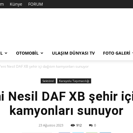
şim
Künye
FORUM
EL
OTOMOBIL
ULAŞIM DÜNYASI TV
FOTO GALERI
Yeni Nesil DAF XB şehir içi dağıtım kamyonları sunuyor
Sektörel
Karayolu Taşımacılığı
i Nesil DAF XB şehir iç
kamyonları sunuyor
23 Ağustos 2023
912
0