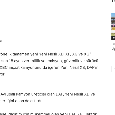
T
M
ı
S
Uş
+
yönelik tamamen yeni Yeni Nesil XD, XF, XG ve XG
 son 18 ayda verimlilik ve emisyon, güvenlik ve sürücü
i. XBC inşaat kamyonunu da içeren Yeni Nesil XB, DAF’ın
or.
k Avrupalı kamyon üreticisi olan DAF, Yeni Nesil XD ve
derliğini daha da artırdı.
lgesel dağıtım için mükemmel olan yeni DAF XB Elektrik