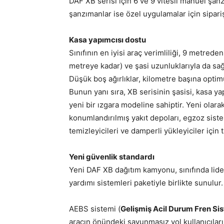
DAF XB serisi için 6 ve 9 vitesli manuel şan
şanzımanlar ise özel uygulamalar için sipariş 
Kasa yapımcısı dostu
Sınıfının en iyisi araç verimliliği, 9 metrede
metreye kadar) ve şasi uzunluklarıyla da sağla
Düşük boş ağırlıklar, kilometre başına optim
Bunun yanı sıra, XB serisinin şasisi, kasa y
yeni bir ızgara modeline sahiptir. Yeni olar
konumlandırılmış yakıt depoları, egzoz sistem
temizleyicileri ve damperli yükleyiciler için 
Yeni güvenlik standardı
Yeni DAF XB dağıtım kamyonu, sınıfında lide
yardımı sistemleri paketiyle birlikte sunulur.
AEBS sistemi (
Gelişmiş Acil Durum Fren Si
aracın önündeki savunmasız yol kullanıcıların