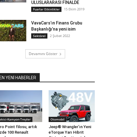
ULUSLARARASI FİNALDE
15 Ekim 2019
Fuarlar Etkinlikler
VavaCars’ın Finans Grubu
Başkanlığı’na yeni isim
2 Şubat 2022
Sektörel
Devamını Göster
EN YENİ HABERLER
ekici-Kamyon-Treyler
Otomobil
ro Point filosu, artık
Jeep® Wrangler’ın Yeni
zde 100 Renault
eTorque Yarı Hibrit