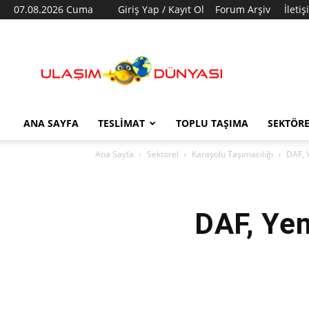
07.08.2026 Cuma
Giriş Yap / Kayıt Ol
Forum Arşiv
İleti
Ulaşım
Dünyası
ANA SAYFA
TESLIMAT
TOPLU TAŞIMA
SEKTÖR
Ana Sayfa
Sektörel
Karayolu Taşımacılığı
DAF, 
DAF, Yen