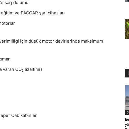
’e şarj dolumu
, eğitim ve PACCAR şarj cihazları
otorlar
 verimliliği için düşük motor devirlerinde maksimum
nzıman
’a varan CO
azaltımı)
2
Ç
eeper Cab kabinler
Eu
yü