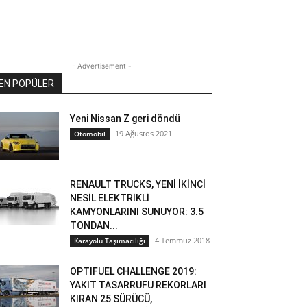
- Advertisement -
EN POPÜLER
Yeni Nissan Z geri döndü
19 Ağustos 2021
Otomobil
RENAULT TRUCKS, YENİ İKİNCİ
NESİL ELEKTRİKLİ
KAMYONLARINI SUNUYOR: 3.5
TONDAN...
4 Temmuz 2018
Karayolu Taşımacılığı
OPTIFUEL CHALLENGE 2019:
YAKIT TASARRUFU REKORLARI
KIRAN 25 SÜRÜCÜ,