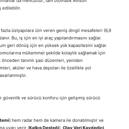
zımanlar da mevcuttur; tam otomatik Allison
edilebilir.
n fazla üstyapılara izin veren geniş dingil mesafeleri (6,9
nır. Bu, iş için en iyi araç yapılandırmasını sağlar.
um geri dönüş için en yüksek yük kapasitesini sağlar.
apımcılarına mükemmel şekilde kolaylık sağlamak için
ak önceden tanımlı şasi düzenleri, yeniden
leri, aküler ve hava depoları ile özellikle yol
tasarlanmıştır.
r güvenlik ve sürücü konforu için gelişmiş sürücü
stemi
) hem radar hem de kamera ile donatılmıştır ve
a uyarı verir (
Kalkış Desteği
).
Olay Veri Kaydedici
,