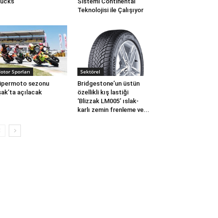
rucks
Sistemi Continental
Teknolojisi ile Çalışıyor
otor Sporları
Sektörel
üpermoto sezonu
Bridgestone’un üstün
ak’ta açılacak
özellikli kış lastiği
‘Blizzak LM005’ ıslak-
karlı zemin frenleme ve...