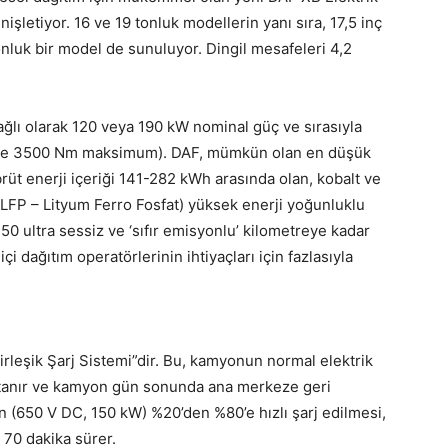
nişletiyor. 16 ve 19 tonluk modellerin yanı sıra, 17,5 inç
tonluk bir model de sunuluyor. Dingil mesafeleri 4,2
bağlı olarak 120 veya 190 kW nominal güç ve sırasıyla
 ve 3500 Nm maksimum). DAF, mümkün olan en düşük
brüt enerji içeriği 141-282 kWh arasında olan, kobalt ve
FP – Lityum Ferro Fosfat) yüksek enerji yoğunluklu
 350 ultra sessiz ve ‘sıfır emisyonlu’ kilometreye kadar
i dağıtım operatörlerinin ihtiyaçları için fazlasıyla
Birleşik Şarj Sistemi”dir. Bu, kamyonun normal elektrik
 tanır ve kamyon gün sonunda ana merkeze geri
n (650 V DC, 150 kW) %20’den %80’e hızlı şarj edilmesi,
a 70 dakika sürer.