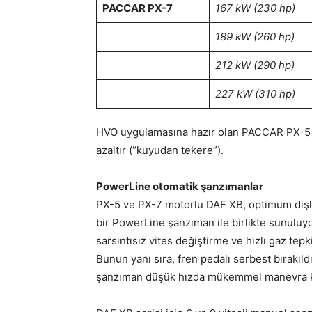
PACCAR PX-7
167 kW (230 hp)
189 kW (260 hp)
212 kW (290 hp)
227 kW (310 hp)
HVO uygulamasına hazır olan PACCAR PX-5 
azaltır (“kuyudan tekere”).
PowerLine otomatik şanzımanlar
PX-5 ve PX-7 motorlu DAF XB, optimum dişli 
bir PowerLine şanzıman ile birlikte sunuluyo
sarsıntısız vites değiştirme ve hızlı gaz tep
Bunun yanı sıra, fren pedalı serbest bırakı
şanzıman düşük hızda mükemmel manevra kab