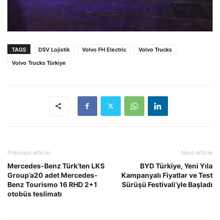
TAGS
DSV Lojistik
Volvo FH Electric
Volvo Trucks
Volvo Trucks Türkiye
Previous article
Next article
Mercedes-Benz Türk’ten LKS
BYD Türkiye, Yeni Yıla
Group’a20 adet Mercedes-
Kampanyalı Fiyatlar ve Test
Benz Tourismo 16 RHD 2+1
Sürüşü Festivali’yle Başladı
otobüs teslimatı