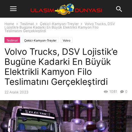
Home
Teslimat
Çekici-Kamyon-Treyler
Volvo Trucks, DSV
Lojistik’e Bugüne Kadarki En Büyük Elektrikli Kamyon Filo
Teslimatını Gerçekleştirdi
Teslimat
Çekici-Kamyon-Treyler
Volvo
Volvo Trucks, DSV Lojistik’e
Bugüne Kadarki En Büyük
Elektrikli Kamyon Filo
Teslimatını Gerçekleştirdi
1081
0
22 Aralık 2023