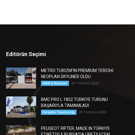
Editörün Seçimi
METRO TURİZM’İN PREMİUM TERCİHİ
NEOPLAN SKYLINER OLDU
30 Temmuz 2026
MAN & Neoplan
BMC PRO L 1852 TÜRKİYE TURUNU
BAŞARIYLA TAMAMLADI
29 Temmuz 2026
Karayolu Taşımacılığı
PEUGEOT RIFTER, MADE IN TÜRKİYE
ETİKETİYLE BURSA’DA ÜRETİLECEK!