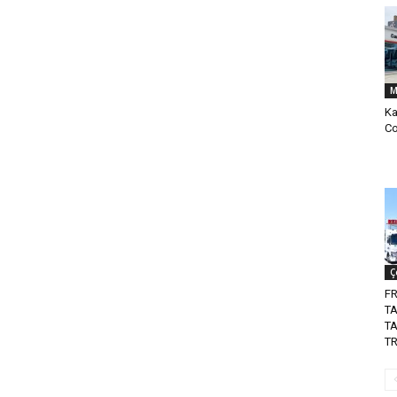
M
Ka
Co
Ç
FR
TA
T
T