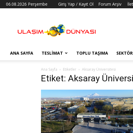
06.08.2026 Perşembe
Giriş Yap / Kayıt Ol
Forum Arşiv
İle
Ulaşım
Dünyası
ANA SAYFA
TESLIMAT
TOPLU TAŞIMA
SEKTÖR
Ana Sayfa
Etiketler
Aksaray Üniversitesi
Etiket: Aksaray Üniversi