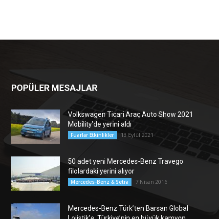
POPÜLER MESAJLAR
Volkswagen Ticari Araç Auto Show 2021
Mobility’de yerini aldı
13 Eylül 2021
Fuarlar Etkinlikler
50 adet yeni Mercedes-Benz Travego
filolardaki yerini alıyor
7 Nisan 2016
Mercedes-Benz & Setra
Mercedes-Benz Türk’ten Barsan Global
Lojistik’e, Türkiye’nin en büyük kamyon