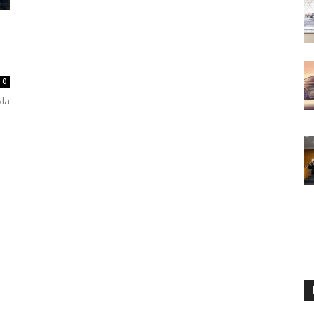
0
yla