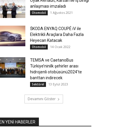
Oyak Renault, Karsan ile iş birliği
anlaşması imzaladı
1 Ağustos 2021
Otomobil
ŠKODA ENYAQ COUPÉ iV ile
Elektrikli Araçlara Daha Fazla
Heyecan Katacak
14 Ocak 2022
Otomobil
TEMSA ve CaetanoBus
Türkiye’ninilk şehirler arası
hidrojenli otobüsünü2024’te
banttan indirecek
13 Eylül 2023
Sektörel
Devamını Göster
EN YENİ HABERLER