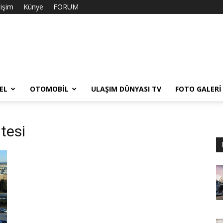
tişim
Künye
FORUM
EL
OTOMOBIL
ULAŞIM DÜNYASI TV
FOTO GALERI
tesi