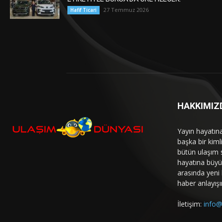
27 Temmuz 2026
Hafif Ticari
HAKKIMIZ
Yayın hayatın
başka bir kim
bütün ulaşım 
hayatına büyük
arasında yeni b
haber anlayışı
İletişim:
info@