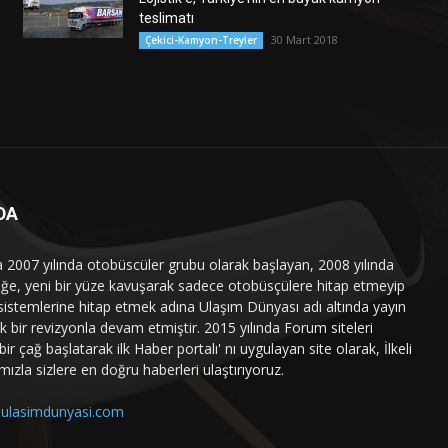
teslimatı
30 Mart 2018
Çekici-Kamyon-Treyler
DA
a 2007 yılında otobüscüler grubu olarak başlayan, 2008 yılında
liğe, yeni bir yüze kavuşarak sadece otobüsçülere hitap etmeyip
sistemlerine hitap etmek adına Ulaşım Dünyası adı altında yayın
 bir revizyonla devam etmiştir. 2015 yılında Forum siteleri
ir çağ başlatarak ilk Haber portalı' nı uygulayan site olarak, İlkeli
mızla sizlere en doğru haberleri ulaştırıyoruz.
ulasimdunyasi.com