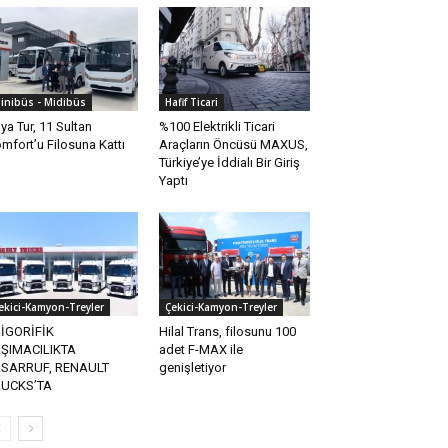
inibüs - Midibüs
Hafif Ticari
ya Tur, 11 Sultan
%100 Elektrikli Ticari
mfort’u Filosuna Kattı
Araçların Öncüsü MAXUS,
Türkiye’ye İddialı Bir Giriş
Yaptı
ekici-Kamyon-Treyler
Çekici-Kamyon-Treyler
İGORİFİK
Hilal Trans, filosunu 100
ŞIMACILIKTA
adet F-MAX ile
ASARRUF, RENAULT
genişletiyor
RUCKS’TA