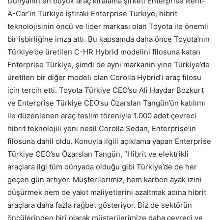
Dünyanın en büyük araç kiralama şirketi Enterprise Rent-
A-Car’ın Türkiye iştiraki Enterprise Türkiye, hibrit
teknolojisinin öncü ve lider markası olan Toyota ile önemli
bir işbirliğine imza attı. Bu kapsamda daha önce Toyota’nın
Türkiye’de üretilen C-HR Hybrid modelini filosuna katan
Enterprise Türkiye, şimdi de aynı markanın yine Türkiye’de
üretilen bir diğer modeli olan Corolla Hybrid’i araç filosu
için tercih etti. Toyota Türkiye CEO’su Ali Haydar Bozkurt
ve Enterprise Türkiye CEO’su Özarslan Tangün’ün katılımı
ile düzenlenen araç teslim töreniyle 1.000 adet çevreci
hibrit teknolojili yeni nesil Corolla Sedan, Enterprise’ın
filosuna dahil oldu. Konuyla ilgili açıklama yapan Enterprise
Türkiye CEO’su Özarslan Tangün, “Hibrit ve elektrikli
araçlara ilgi tüm dünyada olduğu gibi Türkiye’de de her
geçen gün artıyor. Müşterilerimiz, hem karbon ayak izini
düşürmek hem de yakıt maliyetlerini azaltmak adına hibrit
araçlara daha fazla rağbet gösteriyor. Biz de sektörün
öncülerinden biri olarak müşterilerimize daha çevreci ve