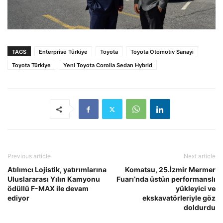
TAGS
Enterprise Türkiye
Toyota
Toyota Otomotiv Sanayi
Toyota Türkiye
Yeni Toyota Corolla Sedan Hybrid
Previous article
Next article
Atılımcı Lojistik, yatırımlarına
Komatsu, 25.İzmir Mermer
Uluslararası Yılın Kamyonu
Fuarı’nda üstün performanslı
ödüllü F-MAX ile devam
yükleyici ve
ediyor
ekskavatörleriyle göz
doldurdu