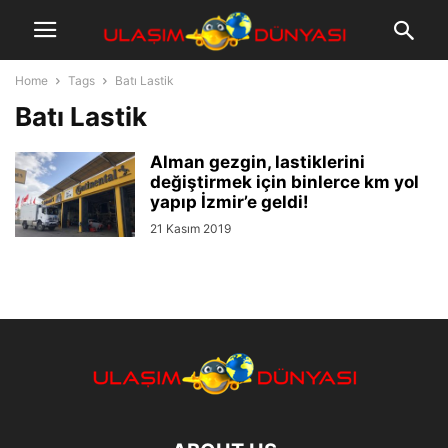
Home
Tags
Batı Lastik
Batı Lastik
Alman gezgin, lastiklerini
değiştirmek için binlerce km yol
yapıp İzmir’e geldi!
21 Kasım 2019