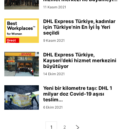
11 Kasım 2021
DHL Express Türkiye, kadınlar
için Türkiye’nin En İyi İş Yeri
seçildi
9 Kasım 2021
DHL Express Türkiye,
Kayseri’deki hizmet merkezini
büyütüyor
14 Ekim 2021
Yeni bir kilometre taşı: DHL 1
milyar doz Covid-19 aşısı
teslim...
6 Ekim 2021
1
2