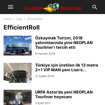
Home
Tags
EfficientRoll
EfficientRoll
Özkaymak Turizm, 2018
yatırımlarında yine NEOPLAN
Tourliner’ı tercih etti
6 Haziran 2018
Türkiye için üretilen ilk 13 metre
2+1 VIP MAN yeni Lion’s...
21 Şubat 2018
URFA Astor’da yeni NEOPLAN
Tourliner heyecanı
5 Eylül 2017