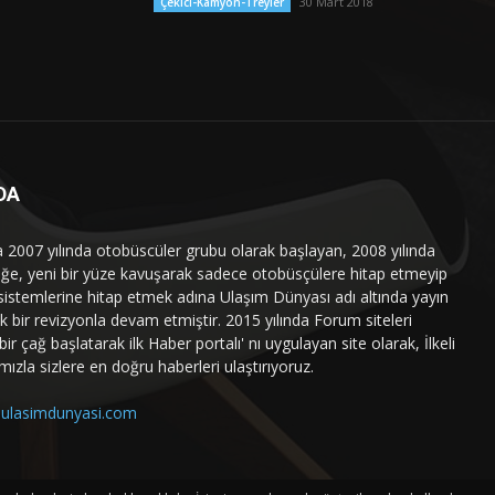
30 Mart 2018
Çekici-Kamyon-Treyler
DA
a 2007 yılında otobüscüler grubu olarak başlayan, 2008 yılında
liğe, yeni bir yüze kavuşarak sadece otobüsçülere hitap etmeyip
sistemlerine hitap etmek adına Ulaşım Dünyası adı altında yayın
 bir revizyonla devam etmiştir. 2015 yılında Forum siteleri
ir çağ başlatarak ilk Haber portalı' nı uygulayan site olarak, İlkeli
mızla sizlere en doğru haberleri ulaştırıyoruz.
ulasimdunyasi.com