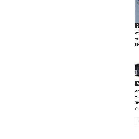
Ç
AY
Vo
fi
F
An
Ha
mo
ya