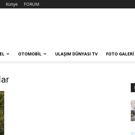
Künye
FORUM
EL
OTOMOBIL
ULAŞIM DÜNYASI TV
FOTO GALERI
lar