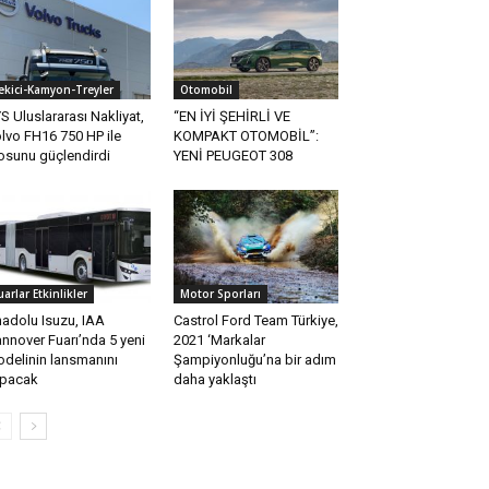
ekici-Kamyon-Treyler
Otomobil
S Uluslararası Nakliyat,
“EN İYİ ŞEHİRLİ VE
lvo FH16 750 HP ile
KOMPAKT OTOMOBİL”:
losunu güçlendirdi
YENİ PEUGEOT 308
uarlar Etkinlikler
Motor Sporları
adolu Isuzu, IAA
Castrol Ford Team Türkiye,
nnover Fuarı’nda 5 yeni
2021 ‘Markalar
delinin lansmanını
Şampiyonluğu’na bir adım
pacak
daha yaklaştı