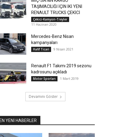
MİÇ-SA’NIN KARGO
TAŞIMACILIĞI İÇİN İKİ YENİ
RENAULT TRUCKS ÇEKİCİ
Çekici-Kamyon-Treyler
11 Haziran 2020
Mercedes-Benz Nisan
kampanyaları
9 Nisan 2021
Hafif Ticari
Renault F1 Takımı 2019 sezonu
kadrosunu açıkladı
1 Mart 2019
Motor Sporları
Devamını Göster
EN YENİ HABERLER