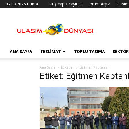
07.08.2026 Cuma
Giriş Yap / Kayıt Ol
Forum Arşiv
İletişim
Ulaşım
Dünyası
ANA SAYFA
TESLIMAT
TOPLU TAŞIMA
SEKTÖR
Ana Sayfa
Etiketler
Eğitmen Kaptanlar
Etiket: Eğitmen Kaptan