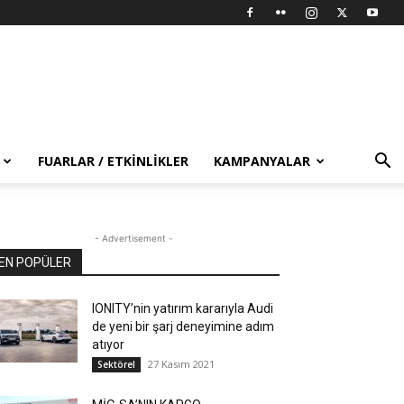
FUARLAR / ETKINLIKLER
KAMPANYALAR
- Advertisement -
EN POPÜLER
IONITY’nin yatırım kararıyla Audi
de yeni bir şarj deneyimine adım
atıyor
27 Kasım 2021
Sektörel