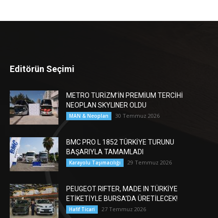
Editörün Seçimi
METRO TURİZM’İN PREMİUM TERCİHİ
NEOPLAN SKYLINER OLDU
30 Temmuz 2026
MAN & Neoplan
BMC PRO L 1852 TÜRKİYE TURUNU
BAŞARIYLA TAMAMLADI
29 Temmuz 2026
Karayolu Taşımacılığı
PEUGEOT RIFTER, MADE IN TÜRKİYE
ETİKETİYLE BURSA’DA ÜRETİLECEK!
27 Temmuz 2026
Hafif Ticari