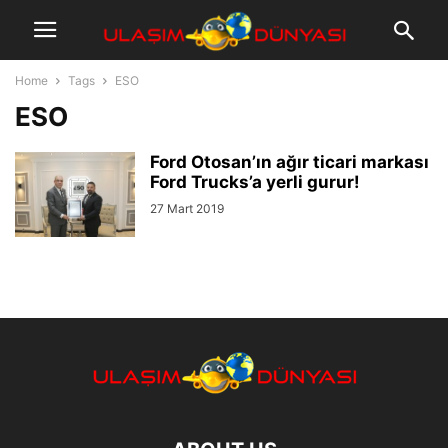
Home
Tags
ESO
ESO
Ford Otosan’ın ağır ticari markası
Ford Trucks’a yerli gurur!
27 Mart 2019