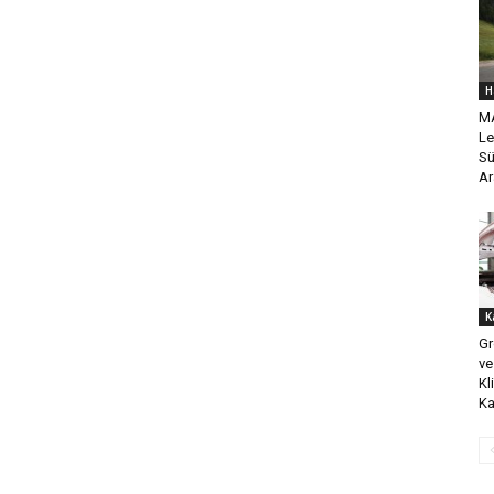
H
MA
Le
Sü
Ar
K
Gr
ve
Kl
K