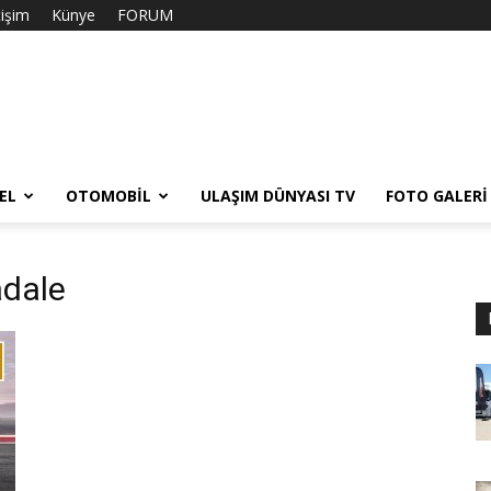
tişim
Künye
FORUM
EL
OTOMOBIL
ULAŞIM DÜNYASI TV
FOTO GALERI
adale