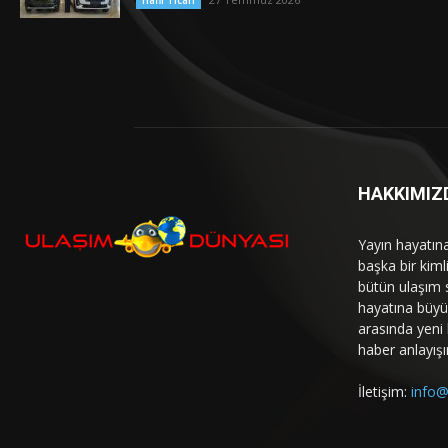
Hafif Ticari
HAKKIMIZ
Yayın hayatın
başka bir kim
bütün ulaşım 
hayatına büyük
arasında yeni b
haber anlayışı
İletişim:
info@