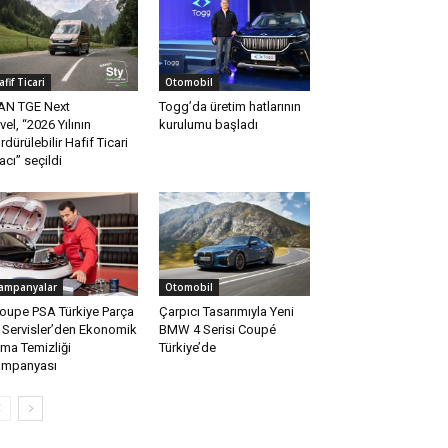
afif Ticari
Otomobil
N TGE Next
Togg’da üretim hatlarının
vel, “2026 Yılının
kurulumu başladı
rdürülebilir Hafif Ticari
acı” seçildi
ampanyalar
Otomobil
oupe PSA Türkiye Parça
Çarpıcı Tasarımıyla Yeni
 Servisler’den Ekonomik
BMW 4 Serisi Coupé
ima Temizliği
Türkiye’de
ampanyası