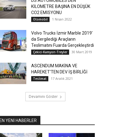
DS AUTOMOBILES’DEN
KİLOMETRE BAŞINA EN DÜŞÜK
CO2 EMİSYONU
1 Nisan 2022
Otomobil
Volvo Trucks İzmir Marble 2019′
da Sergilediği Araçların
Teslimatını Fuarda Gerçekleştirdi
30 Mart 2019
Çekici-Kamyon-Treyler
ASCENDUM MAKİNA VE
HAREKET’TEN DEV İŞ BİRLİĞİ
17 Aralık 2021
Teslimat
Devamını Göster
EN YENİ HABERLER