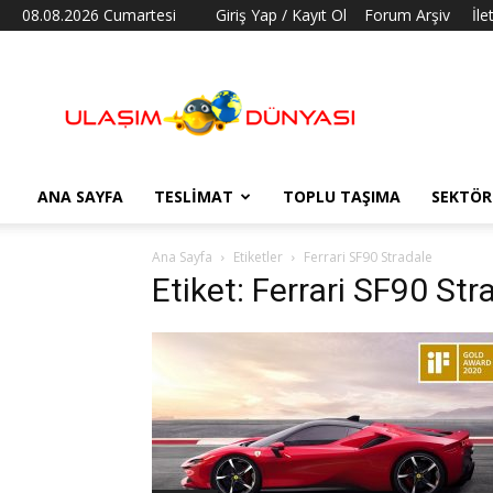
08.08.2026 Cumartesi
Giriş Yap / Kayıt Ol
Forum Arşiv
İle
Ulaşım
Dünyası
ANA SAYFA
TESLIMAT
TOPLU TAŞIMA
SEKTÖR
Ana Sayfa
Etiketler
Ferrari SF90 Stradale
Etiket: Ferrari SF90 Str