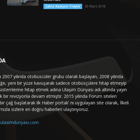
30 Mart 2018
Çekici-Kamyon-Treyler
DA
a 2007 yılında otobüscüler grubu olarak başlayan, 2008 yılında
liğe, yeni bir yüze kavuşarak sadece otobüsçülere hitap etmeyip
sistemlerine hitap etmek adına Ulaşım Dünyası adı altında yayın
 bir revizyonla devam etmiştir. 2015 yılında Forum siteleri
ir çağ başlatarak ilk Haber portalı' nı uygulayan site olarak, İlkeli
mızla sizlere en doğru haberleri ulaştırıyoruz.
ulasimdunyasi.com