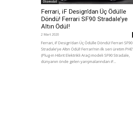
Otomobil
Ferrari, iF Design’dan Üç Ödülle
Döndü! Ferrari SF90 Stradale’ye
Altın Ödül!
2 Mart 2020
Ferrari, iF Design’dan Üç Ödülle Döndü! Ferrari SF90
Stradale’ye Altın Ödül! Ferrari’nin ilk seri üretim PH
(Plug-in Hibrit Elektrikli Araç) modeli SF90 Stradale,
dünyanın önde gelen yarışmalarından iF...