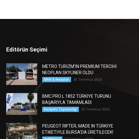
Editörün Seçimi
METRO TURİZM’İN PREMİUM TERCİHİ
NEOPLAN SKYLINER OLDU
30 Temmuz 2026
MAN & Neoplan
BMC PRO L 1852 TÜRKİYE TURUNU
BAŞARIYLA TAMAMLADI
29 Temmuz 2026
Karayolu Taşımacılığı
PEUGEOT RIFTER, MADE IN TÜRKİYE
ETİKETİYLE BURSA’DA ÜRETİLECEK!
27 Temmuz 2026