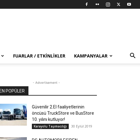
FUARLAR / ETKINLIKLER
KAMPANYALAR
- Advertisement -
EN POPÜLER
Güvenilir 2.El faaliyetlerinin
öncüsü TruckStore ve BusStore
10. yılını kutluyor!
30 Eylül 2019
Karayolu Taşımacılığı