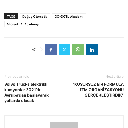
TAGS
Doğuş Otomotiv
GO-DGTL Akademi
Micrsoft AI Academy
Previous article
Next article
Volvo Trucks elektrikli
“KUSURSUZ BİR FORMULA
kamyonlar 2021’de
1TM ORGANİZASYONU
Avrupa’dan başlayarak
GERÇEKLEŞTİRDİK”
yollarda olacak