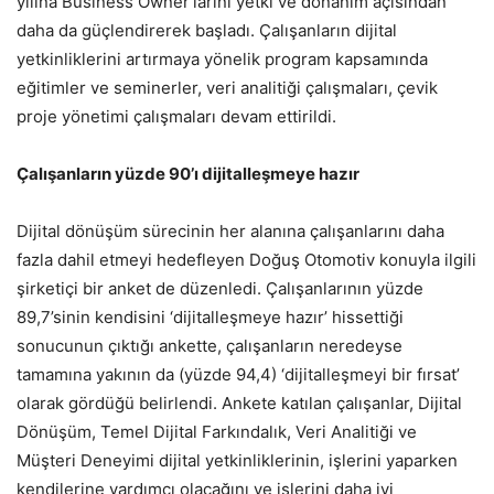
yılına Business Owner’larını yetki ve donanım açısından
daha da güçlendirerek başladı. Çalışanların dijital
yetkinliklerini artırmaya yönelik program kapsamında
eğitimler ve seminerler, veri analitiği çalışmaları, çevik
proje yönetimi çalışmaları devam ettirildi.
Çalışanların yüzde 90’ı dijitalleşmeye hazır
Dijital dönüşüm sürecinin her alanına çalışanlarını daha
fazla dahil etmeyi hedefleyen Doğuş Otomotiv konuyla ilgili
şirketiçi bir anket de düzenledi. Çalışanlarının yüzde
89,7’sinin kendisini ‘dijitalleşmeye hazır’ hissettiği
sonucunun çıktığı ankette, çalışanların neredeyse
tamamına yakının da (yüzde 94,4) ‘dijitalleşmeyi bir fırsat’
olarak gördüğü belirlendi. Ankete katılan çalışanlar, Dijital
Dönüşüm, Temel Dijital Farkındalık, Veri Analitiği ve
Müşteri Deneyimi dijital yetkinliklerinin, işlerini yaparken
kendilerine yardımcı olacağını ve işlerini daha iyi