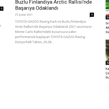
Buzlu Finlandiya Arctic Rallisi’nde
Başarıya Odaklandı
0
25 Şubat 2021
0
S
TOYOTA GAZOO Racing Karlı ve Buzlu Finlandiya
Gr
A
Arctic Rallisi’nde Başarıya Odaklandı 2021 sezonuna
Ak
Monte Carlo Rallisi’ndeki kusursuza yakın
Sü
performansla başlayan TOYOTA GAZOO Racing
Dünya Ralli Takımı, 26-28...
S
Ka
Çe
İh