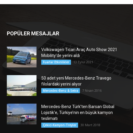
POPÜLER MESAJLAR
Volkswagen Ticari Araç Auto Show 2021
Mobility’de yerini aldı
13 Eylül 2021
Fuarlar Etkinlikler
50 adet yeni Mercedes-Benz Travego
filolardaki yerini alıyor
7 Nisan 2016
Mercedes-Benz & Setra
Mercedes-Benz Türk’ten Barsan Global
Lojistik’e, Türkiye’nin en büyük kamyon
teslimatı
30 Mart 2018
Çekici-Kamyon-Treyler