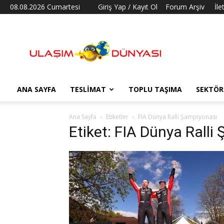
08.08.2026 Cumartesi
Giriş Yap / Kayıt Ol
Forum Arşiv
İle
Ulaşım
Dünyası
ANA SAYFA
TESLIMAT
TOPLU TAŞIMA
SEKTÖR
Ana Sayfa
Etiketler
FIA Dünya Ralli Şampiyonası
Etiket: FIA Dünya Ralli