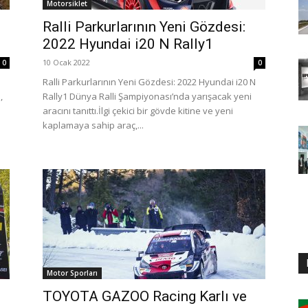
Motorsiklet
Ralli Parkurlarının Yeni Gözdesi:
2022 Hyundai i20 N Rally1
10 Ocak 2022
0
0
Ralli Parkurlarının Yeni Gözdesi: 2022 Hyundai i20 N
,
Rally1 Dünya Ralli Şampiyonası’nda yarışacak yeni
aracını tanıttı.İlgi çekici bir gövde kitine ve yeni
kaplamaya sahip araç,...
Motor Sporları
TOYOTA GAZOO Racing Karlı ve