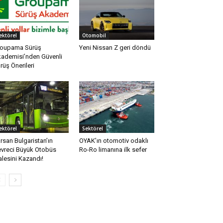
ektörel
Otomobil
oupama Sürüş
Yeni Nissan Z geri döndü
ademisi’nden Güvenli
rüş Önerileri
ektörel
Sektörel
rsan Bulgaristan’ın
OYAK’ın otomotiv odaklı
vreci Büyük Otobüs
Ro-Ro limanına ilk sefer
alesini Kazandı!