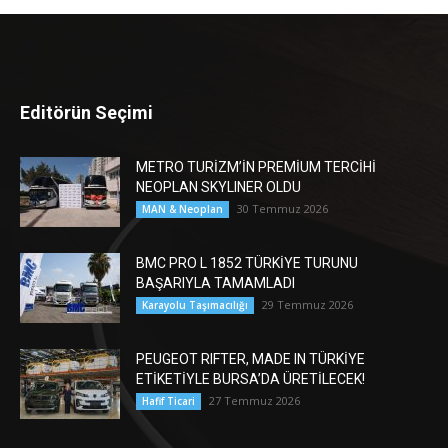
Editörün Seçimi
METRO TURİZM’İN PREMİUM TERCİHİ
NEOPLAN SKYLINER OLDU
30 Temmuz 2026
MAN & Neoplan
BMC PRO L 1852 TÜRKİYE TURUNU
BAŞARIYLA TAMAMLADI
29 Temmuz 2026
Karayolu Taşımacılığı
PEUGEOT RIFTER, MADE IN TÜRKİYE
ETİKETİYLE BURSA’DA ÜRETİLECEK!
27 Temmuz 2026
Hafif Ticari