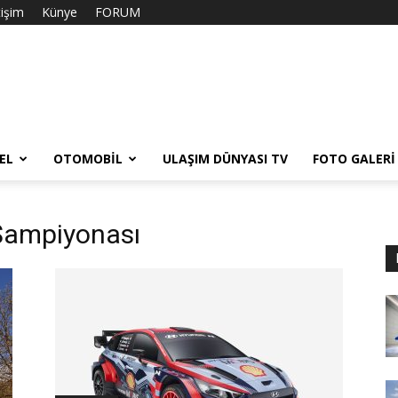
tişim
Künye
FORUM
EL
OTOMOBIL
ULAŞIM DÜNYASI TV
FOTO GALERI
 Şampiyonası