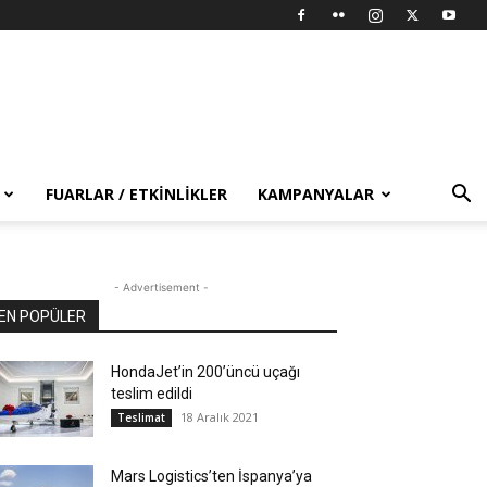
FUARLAR / ETKINLIKLER
KAMPANYALAR
- Advertisement -
EN POPÜLER
HondaJet’in 200’üncü uçağı
teslim edildi
18 Aralık 2021
Teslimat
Mars Logistics’ten İspanya’ya