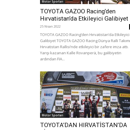
Motor Sporları
TOYOTA GAZOO Racing’den
Hırvatistan’da Etkileyici Galibiyet
25 Nisan 2022
TOYOTA GAZOO Racing’den Hırvatistan’da Etkileyici
Galibiyet TOYOTA GAZOO Racing Dünya Ralli Takımı
Hırvatistan Rallisi’nde etkileyici bir zafere imza attı.
Yarışı kazanan Kalle Rovanperä, bu galibiyetin
ardından FIA...
Motor Sporları
TOYOTA’DAN HIRVATİSTAN’DA