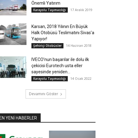
Önemli Yatırım
17 Aralık 2019
Karayolu Taşımacılığı
Karsan, 2018 Yılının En Büyük
Halk Otobüsü Teslimatını Sivas’a
Yapıyor!
14 Haziran 2018
Şehiriçi Otobüsler
IVECO’nun başarılar ile dolu ilk
çekicisi Eurotech usta eller
sayesinde yeniden...
14 Ocak 2022
Karayolu Taşımacılığı
Devamını Göster
EN YENİ HABERLER