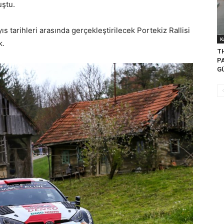
uştu.
s tarihleri arasında gerçekleştirilecek Portekiz Rallisi
K
k.
T
P
G