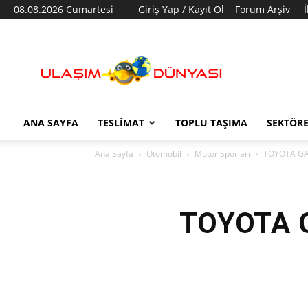
08.08.2026 Cumartesi
Giriş Yap / Kayıt Ol
Forum Arşiv
Ulaşım
Dünyası
ANA SAYFA
TESLIMAT
TOPLU TAŞIMA
SEKTÖR
Ana Sayfa
Otomobil
Motor Sporları
TOYOTA GAZO
TOYOTA G