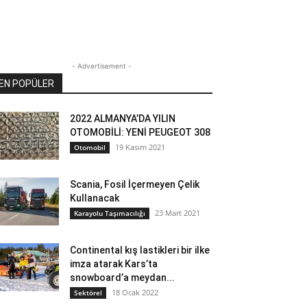
- Advertisement -
EN POPÜLER
2022 ALMANYA’DA YILIN
OTOMOBİLİ: YENİ PEUGEOT 308
19 Kasım 2021
Otomobil
Scania, Fosil İçermeyen Çelik
Kullanacak
23 Mart 2021
Karayolu Taşımacılığı
Continental kış lastikleri bir ilke
imza atarak Kars’ta
snowboard’a meydan...
18 Ocak 2022
Sektörel