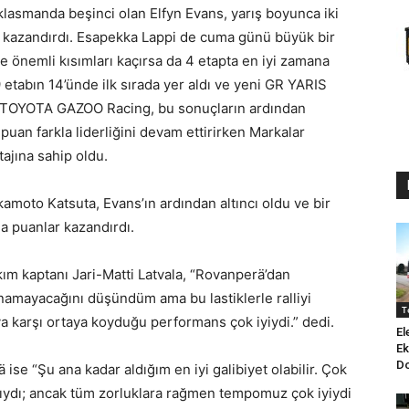
lasmanda beşinci olan Elfyn Evans, yarış boyunca iki
r kazandırdı. Esapekka Lappi de cuma günü büyük bir
de önemli kısımları kaçırsa da 4 etapta en iyi zamana
 etabın 14’ünde ilk sırada yer aldı ve yeni GR YARIS
i. TOYOTA GAZOO Racing, bu sonuçların ardından
uan farkla liderliğini devam ettirirken Markalar
tajına sahip oldu.
oto Katsuta, Evans’ın ardından altıncı oldu ve bir
 puanlar kazandırdı.
ım kaptanı Jari-Matti Latvala, “Rovanperä’dan
namayacağını düşündüm ama bu lastiklerle ralliyi
T
a karşı ortaya koyduğu performans çok iyiydi.” dedi.
El
E
D
se “Şu ana kadar aldığım en iyi galibiyet olabilir. Çok
ıcıydı; ancak tüm zorluklara rağmen tempomuz çok iyiydi