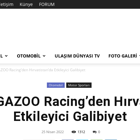
İletişim
Künye
FORUM
EL
OTOMOBIL
ULAŞIM DÜNYASI TV
FOTO GALERI
O Racing’den Hırvatistan’da Etkileyici Galibiyet
Otomobil
Motor Sporları
AZOO Racing’den Hırva
Etkileyici Galibiyet
25 Nisan 2022
1312
0