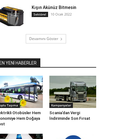
Kışın Akünüz Bitmesin
10 Ocak 2022
Sektörel
Devamını Göster
EN YENİ HABERLER
oplu Taşıma
Kampanyalar
ektrikli Otobüsler Hem
Scania’dan Vergi
konomiye Hem Doğaya
İndiriminde Son Fırsat
ost