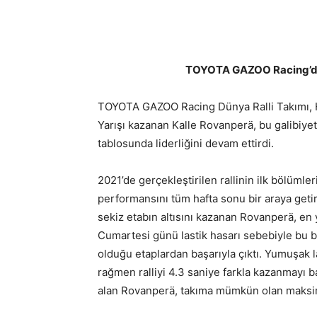
TOYOTA GAZOO Racing’den 
TOYOTA GAZOO Racing Dünya Ralli Takımı, Hırv
Yarışı kazanan Kalle Rovanperä, bu galibiye
tablosunda liderliğini devam ettirdi.
2021’de gerçekleştirilen rallinin ilk bölümler
performansını tüm hafta sonu bir araya get
sekiz etabın altısını kazanan Rovanperä, en y
Cumartesi günü lastik hasarı sebebiyle bu 
olduğu etaplardan başarıyla çıktı. Yumuşak 
rağmen ralliyi 4.3 saniye farkla kazanmayı ba
alan Rovanperä, takıma mümkün olan maksi