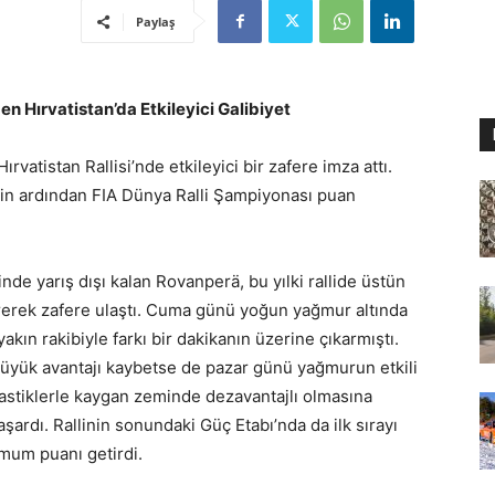
Paylaş
Hırvatistan’da Etkileyici Galibiyet
atistan Rallisi’nde etkileyici bir zafere imza attı.
tin ardından FIA Dünya Ralli Şampiyonası puan
inde yarış dışı kalan Rovanperä, bu yılki rallide üstün
irerek zafere ulaştı. Cuma günü yoğun yağmur altında
akın rakibiyle farkı bir dakikanın üzerine çıkarmıştı.
büyük avantajı kaybetse de pazar günü yağmurun etkili
lastiklerle kaygan zeminde dezavantajlı olmasına
şardı. Rallinin sonundaki Güç Etabı’nda da ilk sırayı
mum puanı getirdi.