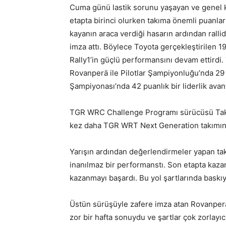
Cuma günü lastik sorunu yaşayan ve genel k
etapta birinci olurken takıma önemli puanla
kayanın araca verdiği hasarın ardından ralli
imza attı. Böylece Toyota gerçekleştirilen 19
Rally1’in güçlü performansını devam ettird
Rovanperä ile Pilotlar Şampiyonluğu’nda 29 p
Şampiyonası’nda 42 puanlık bir liderlik avan
TGR WRC Challenge Programı sürücüsü Takam
kez daha TGR WRT Next Generation takımına
Yarışın ardından değerlendirmeler yapan tak
inanılmaz bir performanstı. Son etapta kaza
kazanmayı başardı. Bu yol şartlarında baskıy
Üstün sürüşüyle zafere imza atan Rovanperä i
zor bir hafta sonuydu ve şartlar çok zorlay