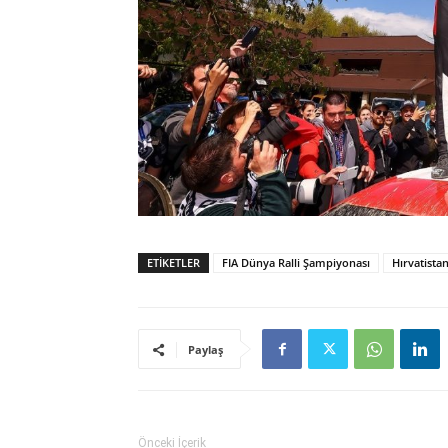
ETIKETLER
FIA Dünya Ralli Şampiyonası
Hırvatistan
Paylaş
Önceki İçerik