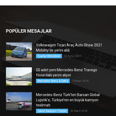
POPÜLER MESAJLAR
Volkswagen Ticari Araç Auto Show 2021
Mobility’de yerini aldı
13 Eylül 2021
Fuarlar Etkinlikler
50 adet yeni Mercedes-Benz Travego
filolardaki yerini alıyor
7 Nisan 2016
Mercedes-Benz & Setra
Mercedes-Benz Türk’ten Barsan Global
Lojistik’e, Türkiye’nin en büyük kamyon
teslimatı
30 Mart 2018
Çekici-Kamyon-Treyler