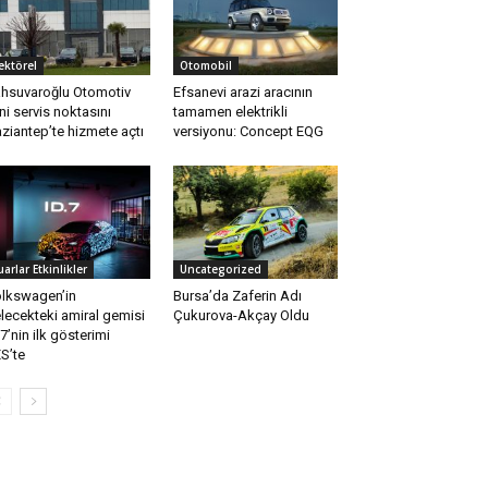
ektörel
Otomobil
hsuvaroğlu Otomotiv
Efsanevi arazi aracının
ni servis noktasını
tamamen elektrikli
ziantep’te hizmete açtı
versiyonu: Concept EQG
uarlar Etkinlikler
Uncategorized
lkswagen’in
Bursa’da Zaferin Adı
lecekteki amiral gemisi
Çukurova-Akçay Oldu
.7’nin ilk gösterimi
S’te