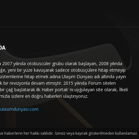
DA
a 2007 yılında otobüscüler grubu olarak başlayan, 2008 yılında
liğe, yeni bir yüze kavuşarak sadece otobüsçülere hitap etmeyip
sistemlerine hitap etmek adına Ulaşım Dünyası adı altında yayın
 bir revizyonla devam etmiştir. 2015 yılında Forum siteleri
ir çağ başlatarak ilk Haber portalı' nı uygulayan site olarak, İlkeli
mızla sizlere en doğru haberleri ulaştırıyoruz.
ulasimdunyasi.com
haberlerin her hakkı saklıdır. İzinsiz veya kaynak gösterilmeden kullanılamaz.