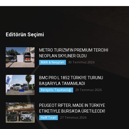
Editörün Seçimi
METRO TURİZM’İN PREMİUM TERCİHİ
NEOPLAN SKYLINER OLDU
30 Temmuz 2026
MAN & Neoplan
BMC PRO L 1852 TÜRKİYE TURUNU
BAŞARIYLA TAMAMLADI
29 Temmuz 2026
Karayolu Taşımacılığı
PEUGEOT RIFTER, MADE IN TÜRKİYE
ETİKETİYLE BURSA’DA ÜRETİLECEK!
27 Temmuz 2026
Hafif Ticari