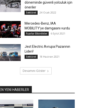
döneminde güvenli yolculuk için
öneriler
24 Ocak 2022
Sektörel
Mercedes-Benz, IAA
MOBILITY’ye damgasını vurdu
6 Eylül 2021
Fuarlar Etkinlikler
Jest Electric Avrupa Pazarının
Lideri!
18 Haziran 2021
Sektörel
Devamını Göster
EN YENİ HABERLER