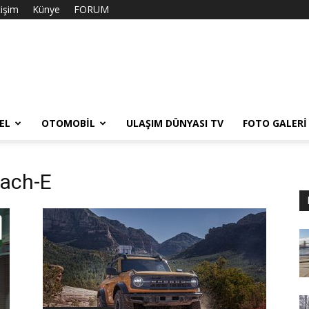
tişim
Künye
FORUM
EL
OTOMOBIL
ULAŞIM DÜNYASI TV
FOTO GALERI
Mach-E