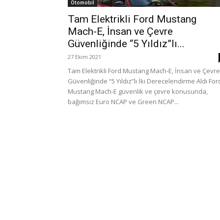
Otomobil
Tam Elektrikli Ford Mustang
Mach-E, İnsan ve Çevre
Güvenliğinde “5 Yıldız”lı...
27 Ekim 2021
Tam Elektrikli Ford Mustang Mach-E, İnsan ve Çevre
Güvenliğinde “5 Yıldız”lı İki Derecelendirme Aldı For
Mustang Mach-E güvenlik ve çevre konusunda,
bağımsız Euro NCAP ve Green NCAP...