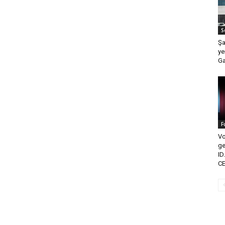
S
Şa
ye
Ga
F
Vo
ge
ID
CE