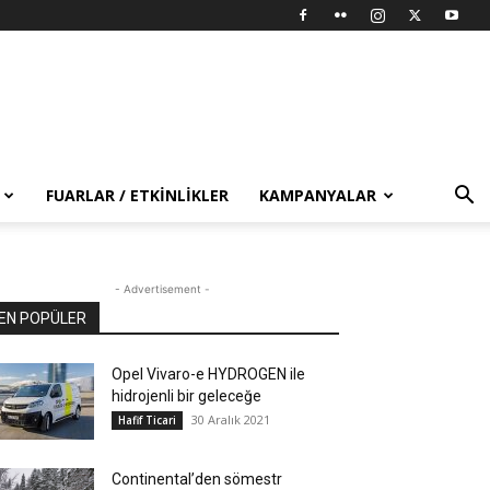
FUARLAR / ETKINLIKLER
KAMPANYALAR
- Advertisement -
EN POPÜLER
Opel Vivaro-e HYDROGEN ile
hidrojenli bir geleceğe
30 Aralık 2021
Hafif Ticari
Continental’den sömestr