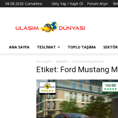
08.08.2026 Cumartesi
Giriş Yap / Kayıt Ol
Forum Arşiv
İle
Ulaşım
Dünyası
ANA SAYFA
TESLIMAT
TOPLU TAŞIMA
SEKTÖR
Ana Sayfa
Etiketler
Ford Mustang Mach-E
Etiket: Ford Mustang 