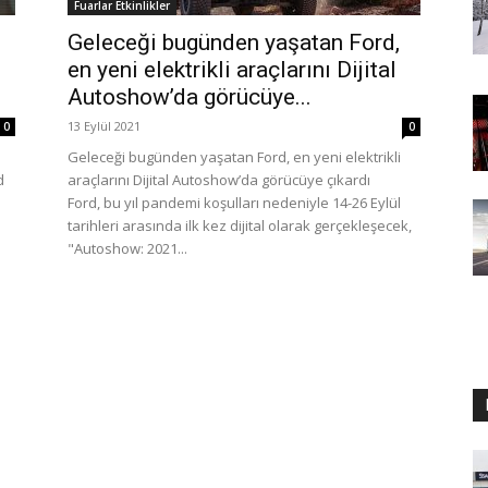
Fuarlar Etkinlikler
Geleceği bugünden yaşatan Ford,
en yeni elektrikli araçlarını Dijital
Autoshow’da görücüye...
13 Eylül 2021
0
0
Geleceği bugünden yaşatan Ford, en yeni elektrikli
d
araçlarını Dijital Autoshow’da görücüye çıkardı
Ford, bu yıl pandemi koşulları nedeniyle 14-26 Eylül
tarihleri arasında ilk kez dijital olarak gerçekleşecek,
"Autoshow: 2021...