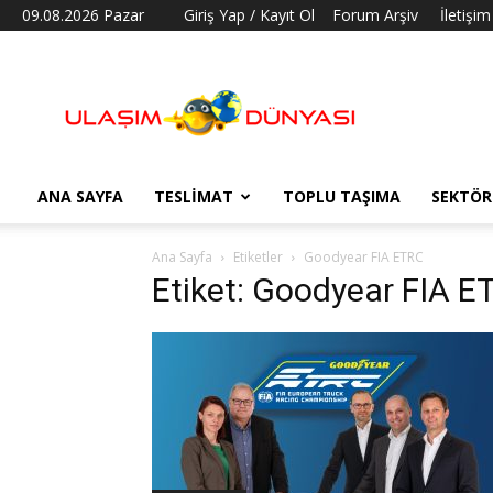
09.08.2026 Pazar
Giriş Yap / Kayıt Ol
Forum Arşiv
İletişim
Ulaşım
Dünyası
ANA SAYFA
TESLIMAT
TOPLU TAŞIMA
SEKTÖR
Ana Sayfa
Etiketler
Goodyear FIA ETRC
Etiket: Goodyear FIA E