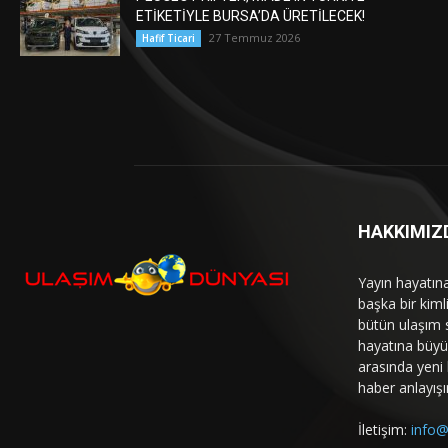
ETİKETİYLE BURSA’DA ÜRETİLECEK!
27 Temmuz 2026
Hafif Ticari
HAKKIMIZ
Yayın hayatın
başka bir kim
bütün ulaşım 
hayatına büyük
arasında yeni b
haber anlayışı
İletişim:
info@