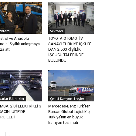
ektörel
Sektörel
strol ve Anadolu
TOYOTA OTOMOTİV
ndini 5 yıllık anlaşmaya
SANAYİ TÜRKİYE İŞKUR’
za attı
DAN 2.500 KİŞİLİK
İŞGÜCÜ TALEBİNDE
BULUNDU
uarlar Etkinlikler
Çekici-Kamyon-Treyler
MSA, 2’Sİ ELEKTRİKLİ 3
Mercedes-Benz Türk’ten
ACINI UITP’DE
Barsan Global Lojistik’e,
RGİLEDİ
Türkiye’nin en büyük
kamyon teslimatı