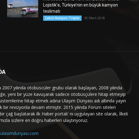
Lojistik’e, Türkiye’nin en büyük kamyon
teslimatı
30 Mart 2018
Çekici-Kamyon-Treyler
DA
a 2007 yılında otobüscüler grubu olarak başlayan, 2008 yılında
liğe, yeni bir yüze kavuşarak sadece otobüsçülere hitap etmeyip
sistemlerine hitap etmek adına Ulaşım Dünyası adı altında yayın
 bir revizyonla devam etmiştir. 2015 yılında Forum siteleri
ir çağ başlatarak ilk Haber portalı' nı uygulayan site olarak, İlkeli
mızla sizlere en doğru haberleri ulaştırıyoruz.
ulasimdunyasi.com