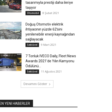
tasarımıyla prestiji daha ileriye
taşıyor
8 Şubat 2021
Otomobil
Doğuş Otomotiv elektrik
ihtiyacının yüzde 62’sini
yenilenebilir enerji kaynağından
sağlayacak
9 Mart 2021
Sektörel
7 Tonluk IVECO Daily, Fleet News
Awards 2021’de Yılın Kamyonu
Ödülünü...
11 Ağustos 2021
Sektörel
Devamını Göster
EN YENİ HABERLER