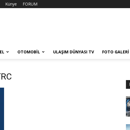
Künye
FORUM
EL
OTOMOBIL
ULAŞIM DÜNYASI TV
FOTO GALERI
TRC