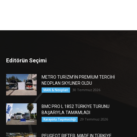
Editörün Seçimi
METRO TURİZM’İN PREMİUM TERCİHİ
NEOPLAN SKYLINER OLDU
30 Temmuz 2026
MAN & Neoplan
BMC PRO L 1852 TÜRKİYE TURUNU
BAŞARIYLA TAMAMLADI
29 Temmuz 2026
Karayolu Taşımacılığı
PEUGEOT RIFTER, MADE IN TÜRKİYE