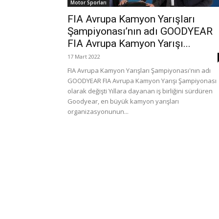
Motor Sporları
FIA Avrupa Kamyon Yarışları
Şampiyonası’nın adı GOODYEAR
FIA Avrupa Kamyon Yarışı...
17 Mart 2022
FIA Avrupa Kamyon Yarışları Şampiyonası'nın adı
GOODYEAR FIA Avrupa Kamyon Yarışı Şampiyonası
olarak değişti Yıllara dayanan iş birliğini sürdüren
Goodyear, en büyük kamyon yarışları
organizasyonunun...