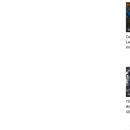
S
Ca
La
im
F
TE
AR
SE