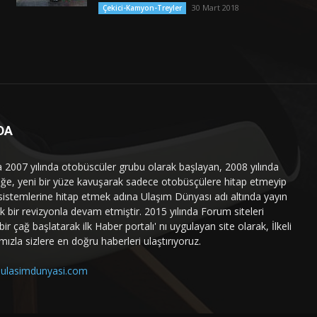
30 Mart 2018
Çekici-Kamyon-Treyler
DA
a 2007 yılında otobüscüler grubu olarak başlayan, 2008 yılında
liğe, yeni bir yüze kavuşarak sadece otobüsçülere hitap etmeyip
sistemlerine hitap etmek adına Ulaşım Dünyası adı altında yayın
 bir revizyonla devam etmiştir. 2015 yılında Forum siteleri
ir çağ başlatarak ilk Haber portalı' nı uygulayan site olarak, İlkeli
mızla sizlere en doğru haberleri ulaştırıyoruz.
ulasimdunyasi.com