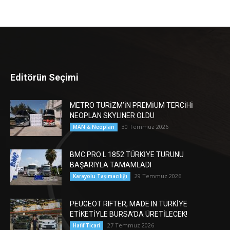
Editörün Seçimi
METRO TURİZM’İN PREMİUM TERCİHİ
NEOPLAN SKYLINER OLDU
30 Temmuz 2026
MAN & Neoplan
BMC PRO L 1852 TÜRKİYE TURUNU
BAŞARIYLA TAMAMLADI
29 Temmuz 2026
Karayolu Taşımacılığı
PEUGEOT RIFTER, MADE IN TÜRKİYE
ETİKETİYLE BURSA’DA ÜRETİLECEK!
27 Temmuz 2026
Hafif Ticari