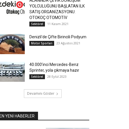
ALANINDA ÇEVİK DÖNÜŞÜM
YOLCULUĞUNU BAŞLATAN İLK
SATIŞ ORGANİZASYONU:
OTOKOÇ OTOMOTİV
11 Kasım 2021
Sektörel
Denizli’de Çifte Birincili Podyum
23 Ağustos 2021
Motor Sporları
40.000’inci Mercedes-Benz
Sprinter, yola çıkmaya hazır
28 Eylül 2023
Sektörel
Devamını Göster
EN YENİ HABERLER