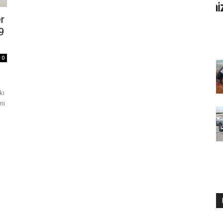
r
9
0
ki
mi