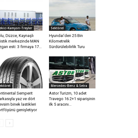
ekici-Kamyon-Treyler
Sektörel
lu, Düzce, Kaynaşlı
Hyundai’den 25 Bin
jistik merkezinde MAN
Kilometrelik
zgarı esti: 3 firmaya 17...
Sürdürülebilirlik Turu
ektörel
Mercedes-Benz & Setra
ntinental Semperit
Astor Turizm, 10 adet
rkasıyla yaz ve dört
Travego 16 2+1 siparişinin
vsim binek lastikleri
ilk 5 aracını...
rtföyünü genişletiyor