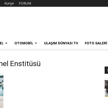
Künye
FORUM
EL
OTOMOBIL
ULAŞIM DÜNYASI TV
FOTO GALERI
hel Enstitüsü