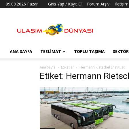
09.08.2026 Pazar
Giriş Yap / Kayıt Ol
Forum Arşiv
İletişim
Ulaşım
Dünyası
ANA SAYFA
TESLIMAT
TOPLU TAŞIMA
SEKTÖR
Ana Sayfa
Etiketler
Hermann Rietschel Enstitüsü
Etiket: Hermann Rietsc