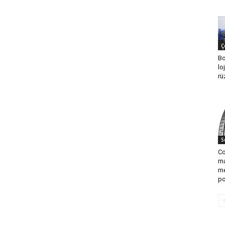
Ç
Bo
lo
rü
S
Co
ma
me
po