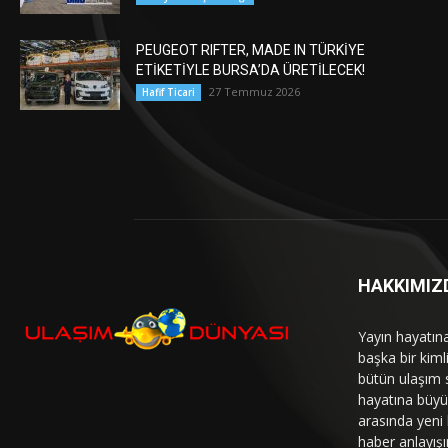
PEUGEOT RIFTER, MADE IN TÜRKİYE
ETİKETİYLE BURSA’DA ÜRETİLECEK!
27 Temmuz 2026
Hafif Ticari
HAKKIMIZ
Yayın hayatın
başka bir kim
bütün ulaşım 
hayatına büyük
arasında yeni b
haber anlayışı