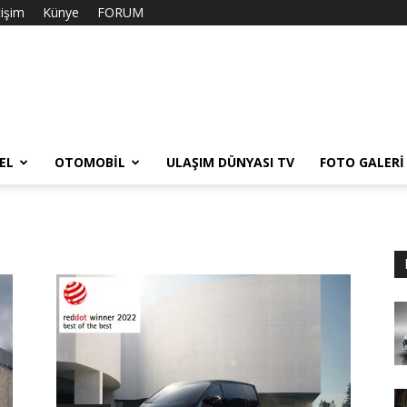
tişim
Künye
FORUM
EL
OTOMOBIL
ULAŞIM DÜNYASI TV
FOTO GALERI