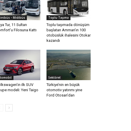
inibüs - Midibüs
Toplu Taşıma
ya Tur, 11 Sultan
Toplu taşımada dönüşüm
mfort’u Filosuna Kattı
başlatan Amman’ın 100
otobüslük ihalesini Otokar
kazandı
tomobil
Sektörel
lkswagen’in ilk SUV
Türkiye’nin en büyük
upe modeli: Yeni Taigo
otomotiv yatırımı yine
Ford Otosan’dan