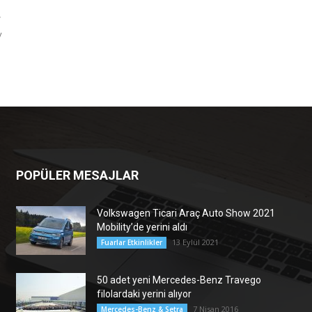
V
y
POPÜLER MESAJLAR
Volkswagen Ticari Araç Auto Show 2021
Mobility’de yerini aldı
13 Eylül 2021
Fuarlar Etkinlikler
50 adet yeni Mercedes-Benz Travego
filolardaki yerini alıyor
7 Nisan 2016
Mercedes-Benz & Setra