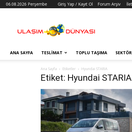
06.08.2026 Perşembe
Giriş Yap / Kayıt Ol
Forum Arşiv
İle
Ulaşım
Dünyası
ANA SAYFA
TESLIMAT
TOPLU TAŞIMA
SEKTÖR
Ana Sayfa
Etiketler
Hyundai STARIA
Etiket: Hyundai STARIA