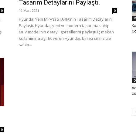
Tasarım Detaylarını Paylaştı.
19 Mart 2021
0
0
M
ü
Hyundai Yeni MPV’si STARIA’nın Tasarım Detaylarını
Paylaştı. Hyundai, yeni ve modern tasarıma sahip
Ka
Co
ş
MPV modelinin detaylı görsellerini paylaştı.İç mekan
kullanımına ağırlık veren Hyundai, birinci sınıf sitile
sahip...
O
Vo
co
0