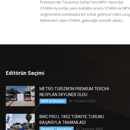
Premium Bir Tasarıma Sahip Yeni MPV: Hyundai
STARIA Hyundai, yeni mobilite ürünü STARIA ile MP
segmentine bambaşka bir soluk getiriyor.Adını uza
biliminden alan STARIA, geleceğe yönelik atılan...
Editörün Seçimi
METRO TURİZM’İN PREMİUM TERCİHİ
NEOPLAN SKYLINER OLDU
30 Temmuz 2026
MAN & Neoplan
BMC PRO L 1852 TÜRKİYE TURUNU
BAŞARIYLA TAMAMLADI
29 Temmuz 2026
Karayolu Taşımacılığı