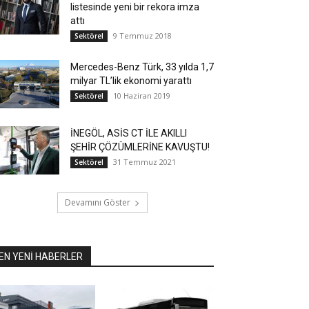
listesinde yeni bir rekora imza
attı
9 Temmuz 2018
Sektörel
Mercedes-Benz Türk, 33 yılda 1,7
milyar TL’lik ekonomi yarattı
10 Haziran 2019
Sektörel
İNEGÖL, ASİS CT İLE AKILLI
ŞEHİR ÇÖZÜMLERİNE KAVUŞTU!
31 Temmuz 2021
Sektörel
Devamını Göster
EN YENİ HABERLER