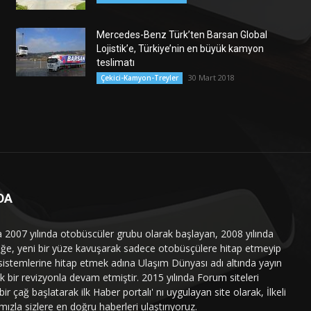
Mercedes-Benz Türk’ten Barsan Global
Lojistik’e, Türkiye’nin en büyük kamyon
teslimatı
30 Mart 2018
Çekici-Kamyon-Treyler
DA
a 2007 yılında otobüscüler grubu olarak başlayan, 2008 yılında
liğe, yeni bir yüze kavuşarak sadece otobüsçülere hitap etmeyip
sistemlerine hitap etmek adına Ulaşım Dünyası adı altında yayın
 bir revizyonla devam etmiştir. 2015 yılında Forum siteleri
ir çağ başlatarak ilk Haber portalı' nı uygulayan site olarak, İlkeli
mızla sizlere en doğru haberleri ulaştırıyoruz.