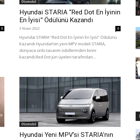
Otomobil
Hyundai STARIA “Red Dot En İyinin
En İyisi” Ödülünü Kazandı
3 Nisan 2022
0
0
Hyundai STARIA “Red Dot En İyinin En İyisi” Ödülünü
Kazandı Hyundai’nin yeni MPV modeli STARIA,
dünyaca ünlü tasarım ödüllerinden birini
kazandı.Red Dot jüri üyeleri tarafından...
Otomobil
Hyundai Yeni MPV’si STARIA’nın