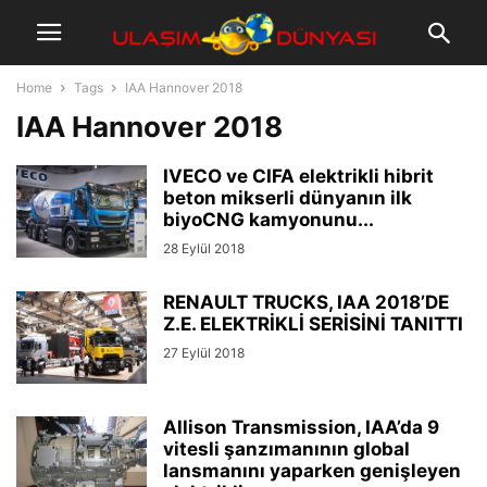
Home
Tags
IAA Hannover 2018
IAA Hannover 2018
IVECO ve CIFA elektrikli hibrit
beton mikserli dünyanın ilk
biyoCNG kamyonunu...
28 Eylül 2018
RENAULT TRUCKS, IAA 2018’DE
Z.E. ELEKTRİKLİ SERİSİNİ TANITTI
27 Eylül 2018
Allison Transmission, IAA’da 9
vitesli şanzımanının global
lansmanını yaparken genişleyen