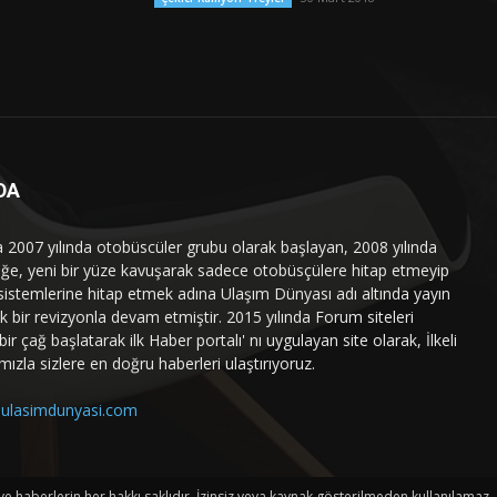
DA
a 2007 yılında otobüscüler grubu olarak başlayan, 2008 yılında
liğe, yeni bir yüze kavuşarak sadece otobüsçülere hitap etmeyip
sistemlerine hitap etmek adına Ulaşım Dünyası adı altında yayın
 bir revizyonla devam etmiştir. 2015 yılında Forum siteleri
ir çağ başlatarak ilk Haber portalı' nı uygulayan site olarak, İlkeli
mızla sizlere en doğru haberleri ulaştırıyoruz.
ulasimdunyasi.com
haberlerin her hakkı saklıdır. İzinsiz veya kaynak gösterilmeden kullanılamaz.