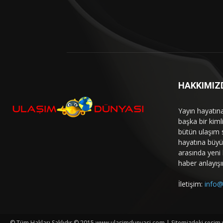
HAKKIMIZ
Yayın hayatın
başka bir kim
bütün ulaşım 
hayatına büyük
arasında yeni b
haber anlayışı
İletişim:
info@
© Tüm Hakları Saklıdır © 2015 www.ulasimdunyasi.com | Sitemizdeki resim ve 