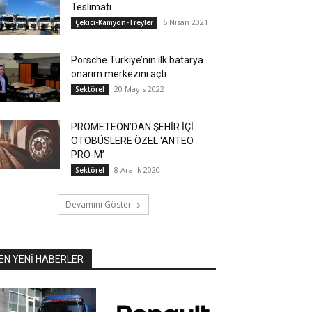
Teslimatı
6 Nisan 2021
Çekici-Kamyon-Treyler
Porsche Türkiye’nin ilk batarya
onarım merkezini açtı
20 Mayıs 2022
Sektörel
PROMETEON’DAN ŞEHİR İÇİ
OTOBÜSLERE ÖZEL ‘ANTEO
PRO-M’
8 Aralık 2020
Sektörel
Devamını Göster
EN YENİ HABERLER