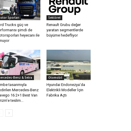
otor Sporları
Sektörel
rd Trucks güç ve
Renault Grubu değer
rformansı şimdi de
yaratan segmentlerde
torsporları heyecanı ile
büyüme hedefliyor
nuyor
ercedes-Benz & Setra
Otomobil
mbe tasarımıyla
Hyundai Endonezya’da
ydirilen Mercedes-Benz
Elektrikli Modeller İçin
avego 16 2+1 Best Van
Fabrika Açtı
rizm’e teslim...