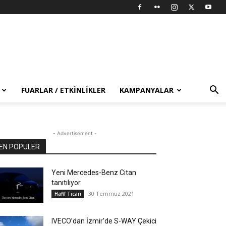
FUARLAR / ETKINLIKLER
KAMPANYALAR
- Advertisement -
EN POPÜLER
Yeni Mercedes-Benz Citan
tanıtılıyor
30 Temmuz 2021
Hafif Ticari
IVECO’dan İzmir’de S-WAY Çekici