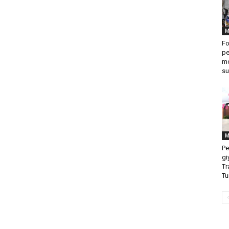
M
Fo
pe
mo
su
M
Pe
gi
Tr
Tu