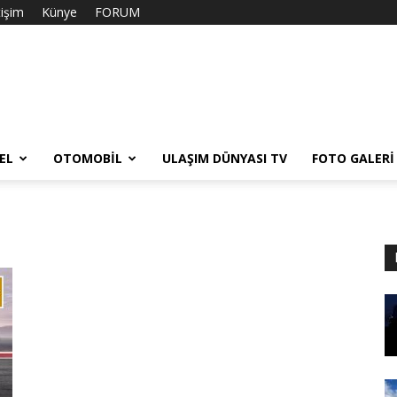
tişim
Künye
FORUM
EL
OTOMOBIL
ULAŞIM DÜNYASI TV
FOTO GALERI