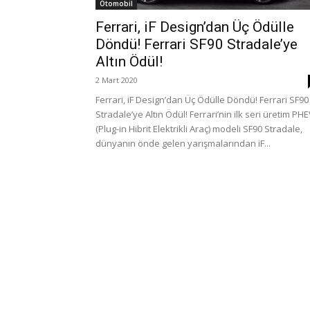
Otomobil
Ferrari, iF Design’dan Üç Ödülle
Döndü! Ferrari SF90 Stradale’ye
Altın Ödül!
2 Mart 2020
Ferrari, iF Design’dan Üç Ödülle Döndü! Ferrari SF90
Stradale’ye Altın Ödül! Ferrari’nin ilk seri üretim PH
(Plug-in Hibrit Elektrikli Araç) modeli SF90 Stradale,
dünyanın önde gelen yarışmalarından iF...