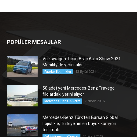
POPÜLER MESAJLAR
Volkswagen Ticari Araç Auto Show 2021
Mobility’de yerini aldı
13 Eylül 2021
Fuarlar Etkinlikler
50 adet yeni Mercedes-Benz Travego
filolardaki yerini alıyor
7 Nisan 2016
Mercedes-Benz & Setra
Mercedes-Benz Türk’ten Barsan Global
Lojistik’e, Türkiye’nin en büyük kamyon
teslimatı
30 Mart 2018
Çekici-Kamyon-Treyler