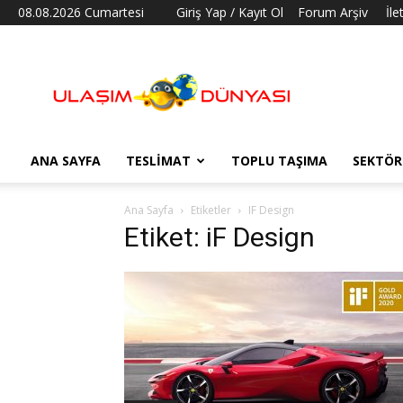
08.08.2026 Cumartesi
Giriş Yap / Kayıt Ol
Forum Arşiv
İle
Ulaşım
Dünyası
ANA SAYFA
TESLIMAT
TOPLU TAŞIMA
SEKTÖR
Ana Sayfa
Etiketler
IF Design
Etiket: iF Design