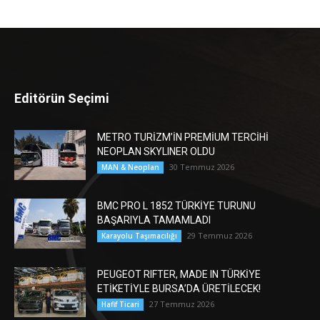
Editörün Seçimi
METRO TURİZM’İN PREMİUM TERCİHİ
NEOPLAN SKYLINER OLDU
30 Temmuz 2026
MAN & Neoplan
BMC PRO L 1852 TÜRKİYE TURUNU
BAŞARIYLA TAMAMLADI
29 Temmuz 2026
Karayolu Taşımacılığı
PEUGEOT RIFTER, MADE IN TÜRKİYE
ETİKETİYLE BURSA’DA ÜRETİLECEK!
27 Temmuz 2026
Hafif Ticari