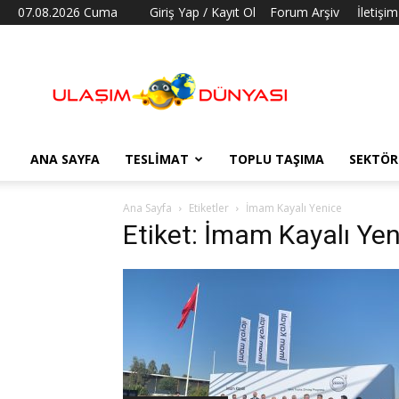
07.08.2026 Cuma
Giriş Yap / Kayıt Ol
Forum Arşiv
İletişim
Ulaşım
Dünyası
ANA SAYFA
TESLIMAT
TOPLU TAŞIMA
SEKTÖR
Ana Sayfa
Etiketler
İmam Kayalı Yenice
Etiket: İmam Kayalı Ye