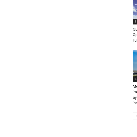
S
GE
Op
Tü
S
Me
im
ay
ih