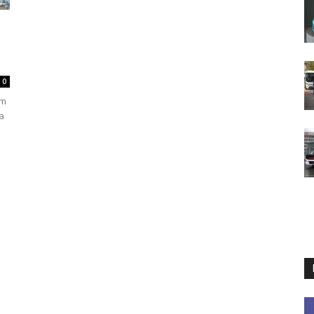
0
am
da