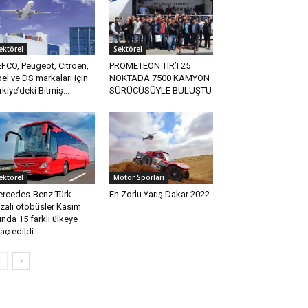
ektörel
Sektörel
FCO, Peugeot, Citroen,
PROMETEON TIR’I 25
el ve DS markaları için
NOKTADA 7500 KAMYON
rkiye’deki Bitmiş...
SÜRÜCÜSÜYLE BULUŞTU
ektörel
Motor Sporları
rcedes-Benz Türk
En Zorlu Yarış Dakar 2022
zalı otobüsler Kasım
ında 15 farklı ülkeye
raç edildi