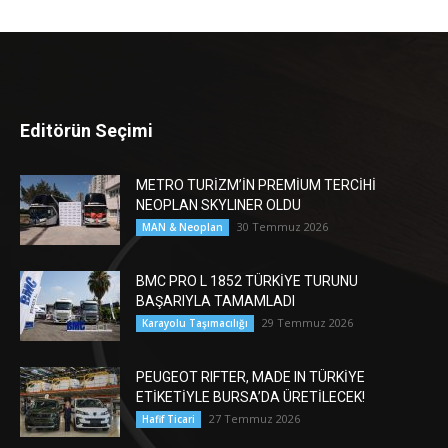
Editörün Seçimi
METRO TURİZM’İN PREMİUM TERCİHİ
NEOPLAN SKYLINER OLDU
30 Temmuz 2026
MAN & Neoplan
BMC PRO L 1852 TÜRKİYE TURUNU
BAŞARIYLA TAMAMLADI
29 Temmuz 2026
Karayolu Taşımacılığı
PEUGEOT RIFTER, MADE IN TÜRKİYE
ETİKETİYLE BURSA’DA ÜRETİLECEK!
27 Temmuz 2026
Hafif Ticari