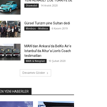
YENİ RENAULT ZOE TÜRKİYE’DE
14 Aralık 2020
Otomobil
Gürsel Turizm yine Sultan dedi
6 Kasım 2019
Minibüs - Midibüs
MAN’dan Ankara’da BelKo Air’e
İstanbul’da Altur’a Lion’s Coach
teslimatları
10 Şubat 2020
MAN & Neoplan
Devamını Göster
EN YENİ HABERLER