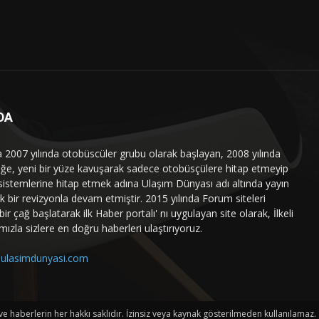
DA
a 2007 yılında otobüscüler grubu olarak başlayan, 2008 yılında
liğe, yeni bir yüze kavuşarak sadece otobüsçülere hitap etmeyip
sistemlerine hitap etmek adına Ulaşım Dünyası adı altında yayın
 bir revizyonla devam etmiştir. 2015 yılında Forum siteleri
ir çağ başlatarak ilk Haber portalı' nı uygulayan site olarak, İlkeli
mızla sizlere en doğru haberleri ulaştırıyoruz.
ulasimdunyasi.com
haberlerin her hakkı saklıdır. İzinsiz veya kaynak gösterilmeden kullanılamaz.