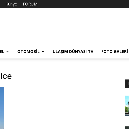
Künye
FORUM
EL
OTOMOBIL
ULAŞIM DÜNYASI TV
FOTO GALERI
nice