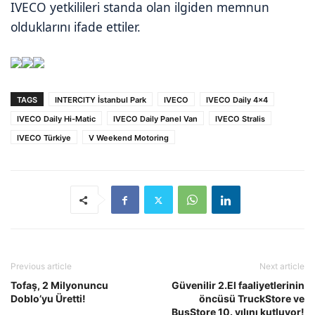
IVECO yetkilileri standa olan ilgiden memnun
olduklarını ifade ettiler.
TAGS
INTERCITY İstanbul Park
IVECO
IVECO Daily 4x4
IVECO Daily Hi-Matic
IVECO Daily Panel Van
IVECO Stralis
IVECO Türkiye
V Weekend Motoring
Previous article
Next article
Tofaş, 2 Milyonuncu
Güvenilir 2.El faaliyetlerinin
Doblo’yu Üretti!
öncüsü TruckStore ve
BusStore 10. yılını kutluyor!