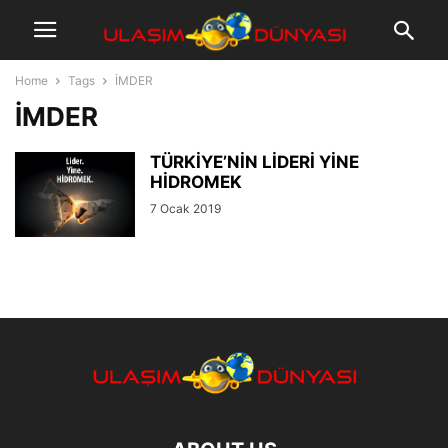
Home
Tags
İMDER
İMDER
TÜRKİYE’NİN LİDERİ YİNE
HİDROMEK
7 Ocak 2019