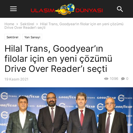
Home
Sektörel
Hilal Trans, Goodyear’ın filolar için en yeni çözümü
Drive Over Reader’ı seçti
Sektörel
Yan Sanayi
Hilal Trans, Goodyear’ın
filolar için en yeni çözümü
Drive Over Reader’ı seçti
1096
0
19 Kasım 2021