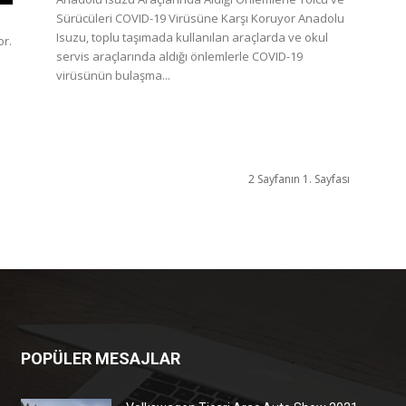
Sürücüleri COVID-19 Virüsüne Karşı Koruyor Anadolu
Isuzu, toplu taşımada kullanılan araçlarda ve okul
or.
servis araçlarında aldığı önlemlerle COVID-19
virüsünün bulaşma...
2 Sayfanın 1. Sayfası
POPÜLER MESAJLAR