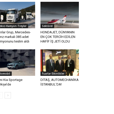
ekici-Kamyon-Treyler
Sektörel
rılar Grup, Mercedes-
HONDAJET, DÜNYANIN
nz markalı 385 adet
EN ÇOK TERCİH EDİLEN
myonunu teslim aldı
HAFİF İŞ JETİ OLDU
tomobil
Fuarlar Etkinlikler
ni Kia Sportage
DİTAŞ, AUTOMECHANİKA
rkiye’de
İSTANBUL’DA!