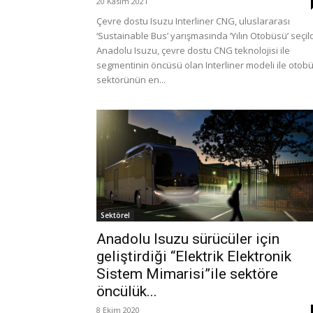
20 Kasım 2021
Çevre dostu Isuzu Interliner CNG, uluslararası
‘Sustainable Bus’ yarışmasında ‘Yılın Otobüsü’ seçil
Anadolu Isuzu, çevre dostu CNG teknolojisi ile
segmentinin öncüsü olan Interliner modeli ile otob
sektörünün en...
Sektörel
Anadolu Isuzu sürücüler için
geliştirdiği “Elektrik Elektronik
Sistem Mimarisi”ile sektöre
öncülük...
8 Ekim 2020