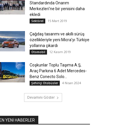
Standardında Onarım
Merkezleri’ne bir yenisini daha
ekledi
15 Mart 2019
Sektörel
Çağdaş tasarımı ve akıllı sürüş
özellikleriyle yeni Micra’yı Türkiye
yollarına çıkardı
12 Kasım 2019
Otomobil
Coşkunlar Toplu Taşıma A.Ş,
Araç Parkına 6 Adet Mercedes-
Benz Conecto Solo...
4 Nisan 2024
Şehiriçi Otobüsler
Devamını Göster
EN YENİ HABERLER