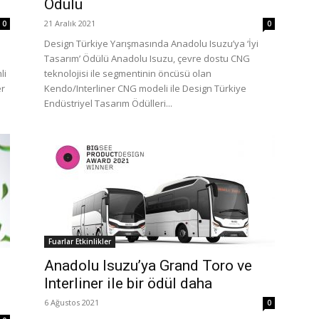
Ödülü
21 Aralık 2021
0
0
Design Türkiye Yarışmasında Anadolu Isuzu’ya ‘İyi
Tasarım’ Ödülü Anadolu Isuzu, çevre dostu CNG
li
teknolojisi ile segmentinin öncüsü olan
er
Kendo/Interliner CNG modeli ile Design Türkiye
Endüstriyel Tasarım Ödülleri...
Fuarlar Etkinlikler
Anadolu Isuzu’ya Grand Toro ve
Interliner ile bir ödül daha
6 Ağustos 2021
0