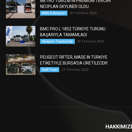
METRO TURİZM’İN PREMİUM TERCİHİ
NEOPLAN SKYLINER OLDU
30 Temmuz 2026
MAN & Neoplan
BMC PRO L 1852 TÜRKİYE TURUNU
BAŞARIYLA TAMAMLADI
29 Temmuz 2026
Karayolu Taşımacılığı
PEUGEOT RIFTER, MADE IN TÜRKİYE
ETİKETİYLE BURSA’DA ÜRETİLECEK!
27 Temmuz 2026
Hafif Ticari
HAKKIMIZ