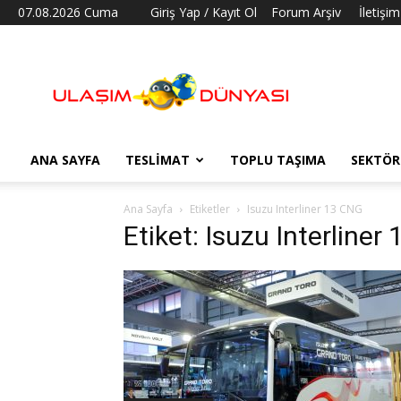
07.08.2026 Cuma
Giriş Yap / Kayıt Ol
Forum Arşiv
İletişim
Ulaşım
Dünyası
ANA SAYFA
TESLIMAT
TOPLU TAŞIMA
SEKTÖR
Ana Sayfa
Etiketler
Isuzu Interliner 13 CNG
Etiket: Isuzu Interliner