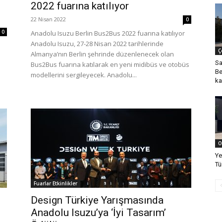
2022 fuarına katılıyor
22 Nisan 2022
0
0
Anadolu Isuzu Berlin Bus2Bus 2022 fuarına katılıyor
Anadolu Isuzu, 27-28 Nisan 2022 tarihlerinde
Ç
Almanya’nın Berlin şehrinde düzenlenecek olan
Sa
Bus2Bus fuarına katılarak en yeni midibüs ve otobüs
Be
modellerini sergileyecek. Anadolu...
ka
O
Ye
Tü
Fuarlar Etkinlikler
Design Türkiye Yarışmasında
Anadolu Isuzu’ya ‘İyi Tasarım’