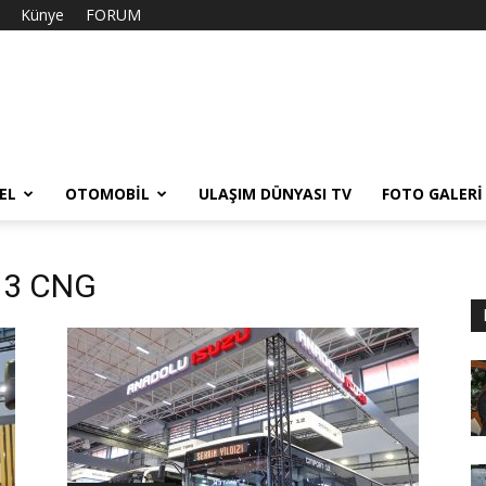
Künye
FORUM
EL
OTOMOBIL
ULAŞIM DÜNYASI TV
FOTO GALERI
 13 CNG