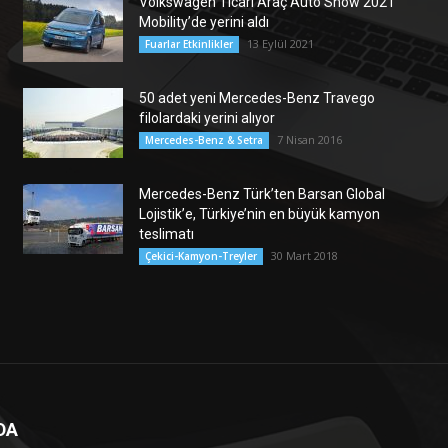
Volkswagen Ticari Araç Auto Show 2021
Mobility’de yerini aldı
13 Eylül 2021
Fuarlar Etkinlikler
50 adet yeni Mercedes-Benz Travego
filolardaki yerini alıyor
7 Nisan 2016
Mercedes-Benz & Setra
Mercedes-Benz Türk’ten Barsan Global
Lojistik’e, Türkiye’nin en büyük kamyon
teslimatı
30 Mart 2018
Çekici-Kamyon-Treyler
DA