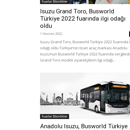
Fuarlar Etkinlikler
Isuzu Grand Toro, Busworld
Türkiye 2022 fuarında ilgi odağı
oldu
1 Haziran 2022
Isuzu Grand Toro, Busworld Türkiye 2022 fuarında i
odağı oldu Türkiye’nin ticari araç markası Anadolu
Isuzu’nun Busworld Türkiye 2022 fuarında sergiledi
Grand Toro modeli ziyaretçilerin ilgi odağı...
Fuarlar Etkinlikler
Anadolu Isuzu, Busworld Türkiye