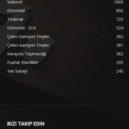
Sektörel
1669
Otomobil
892
Teslimat
723
Otomobil - SUV
524
Çekici-Kamyon-Treyler
382
Çekici-Kamyon-Treyler
381
Karayolu Taşımacılığı
362
Fuarlar Etkinlikler
295
Yan Sanayi
243
BIZI TAKIP EDIN