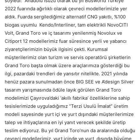
söyledi: “Anadolu Isuzu olarak bu yıl Busworld Türkiye
2022 fuarında ağırlıklı olarak çevreci modellerimizle yer
aldık. Fuarda sergilediğimiz alternatif CNG yakıtlı, %100
biogas uyumlu Kendo/Interliner, tam elektrikli NovoCITI
Volt, Grand Toro ve iç tasarımı yenilenmiş Novolux ve
Citiport 12 modellerimiz fuar süresince yerli ve yabancı
ziyaretçilerimizin büyük ilgisini çekti. Kurumsal
müşterilerimiz olan turizm ve servis operatörü şirketlerin
Grand Toro başta olmak üzere araçlarımıza gösterdiği bu
ilgi, pazardaki trendleri de yansıtır nitelikte. 2021 yılında
henüz pazara sunulmadan önce BIG SEE ve A’design Silver
tasarım yarışmasında ödüle layık görülen Grand Toro
modelimizi Çayırova’daki ‘akıllı fabrika’ özelliklerine sahip
tesislerimizde uyguladığımız “Terzi Usulü İmalat” üretim
modeli sayesinde yurt içi ve yurt dışındaki müşterilerimize
talep ve ihtiyaçlarına en iyi yanıt verecek şekilde üretip
teslim ediyoruz. Bu yıl Grand Toro’nun da aralarında olduğu
çevreci modellerimiz, yurt içinde ve yurt dışında büyüme