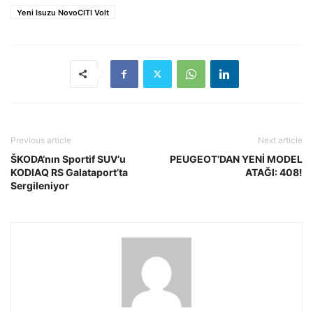
Yeni Isuzu NovoCITI Volt
Previous article
Next article
ŠKODA‘nın Sportif SUV‘u
PEUGEOT’DAN YENİ MODEL
KODIAQ RS Galataport’ta
ATAĞI: 408!
Sergileniyor